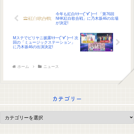
今年も紅白ｷﾀ━(ﾟ∀ﾟ)━! 「第76回
NHK紅白歌合戦」に乃木坂46の出場
が決定!
Mステでビリヤニ披露ｷﾀ━(ﾟ∀ﾟ)━! 次
回の「ミュージックステーション」
に乃木坂46の出演決定!
ホーム
ニュース
カテゴリー