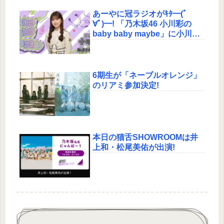
あーやに冠ラジオがｷﾀ━(ﾟ
∀ﾟ)━! 「乃木坂46 小川彩の
baby baby maybe」に小川彩
がレギュラー出演!
6期生が「ネーブルオレンジ」
のリアミ参加決定!
本日の猫舌SHOWROOMは井
上和・松尾美佑が出演!