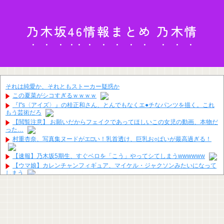
乃木坂46情報まとめ 乃木情
それは純愛か、それともストーカー疑惑か
この夏菜がシコすぎるｗｗｗｗ
『I"s〈アイズ〉』の桂正和さん、とんでもなくエ●チなパンツを描く。これ
もう芸術だろ
【閲覧注意】 お願いだからフェイクであってほしいこの女児の動画、本物だ
った…
村重杏奈、写真集ヌードがエ□い！乳首透け、巨乳お○ぱいが最高過ぎる！
【速報】乃木坂5期生、すぐベロを「こう」やってシてしまうwwwwww
【ウマ娘】カレンチャンフィギュア、マイケル・ジャクソンみたいになって
しまう
【GIF動画】宮城の可愛すぎるチアさん、甲子園で発見される
15歳少女に薬と酒飲ませカラオケ店で性的暴行、動画撮影 54歳無職を再逮
捕 動画770本も見つかる
【悲報】Googleエンジニア「AIで仕事は楽になった。でも、つまらなくなっ
た」