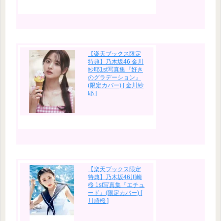
【楽天ブックス限定
特典】乃木坂46 金川
紗耶1st写真集『好き
のグラデーション』
(限定カバー) [ 金川紗
耶 ]
【楽天ブックス限定
特典】乃木坂46川崎
桜 1st写真集『エチュ
ード』(限定カバー) [
川崎桜 ]