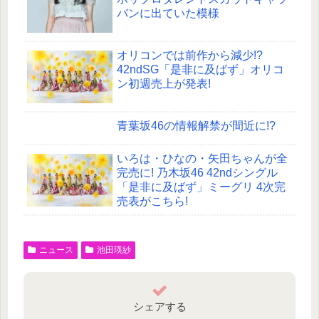
バンに出ていた模様
オリコンでは前作から減少!?
42ndSG「是非に及ばず」オリコ
ン初週売上が発表!
青葉坂46の情報解禁が間近に!?
いろは・ひなの・矢田ちゃんが全
完売に! 乃木坂46 42ndシングル
「是非に及ばず」ミーグリ 4次完
売表がこちら!
ニュース
池田瑛紗
シェアする