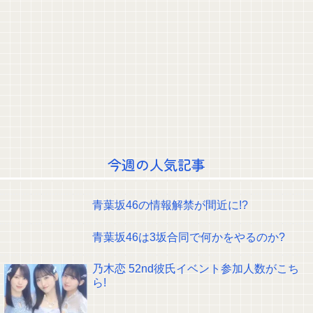
積水ハウス「地面師に55億円騙し取られた…」 ワイ「はえーかわいそう…
会社滅茶苦茶やろなぁ」
【NHK性加害】今も芸能活動している出演者Ｘは誰？実名非公表は隠蔽？ネ
ットで逃げ得への怒り＆特定に過熱
【画像】女優・夏菜、ロンハーで無防備パンチラ
【朗報】爆胸の気象予報士さん、NHKから解き放たれる
【議論】もしも、ガリガリ君〇〇味 → これは美味しそう！
久保史緒里ちゃん、浴衣が似合いすぎる！！！【乃木坂46】
【朗報】瀬戸口心月のノーバン始球式動画、13万再生wwwwwwwwww
失敗顔の乃木坂ちゃんが可愛すぎる！！！【乃木坂46】
【画像】清宮レイ(23)さん、ありふれた普通の美少女になる
AV「元芸能人がデビューします！」
島倉りか様、モッツァレラチーズを巡ってスーパー店員とバトル勃発ｗｗｗ
今週の人気記事
クレバテスⅡ-魔獣の王と偽りの勇者伝承- 第4話 感想：敵を探すよりトアの
書を餌に誘き出す作戦！
【画像】顔100点、体30点の女ｗｗｗ
青葉坂46の情報解禁が間近に!?
【元日向坂46】ジャンボさん、某OGと新番組始動へ！！
【櫻坂46】山田桃実からお知らせ
青葉坂46は3坂合同で何かをやるのか?
Powered by livedoor 相互RSS
乃木恋 52nd彼氏イベント参加人数がこち
ら!