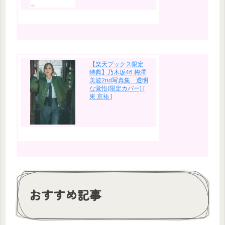
【楽天ブックス限定
特典】乃木坂46 梅澤
美波2nd写真集 透明
な覚悟(限定カバー) [
東 京祐 ]
おすすめ記事