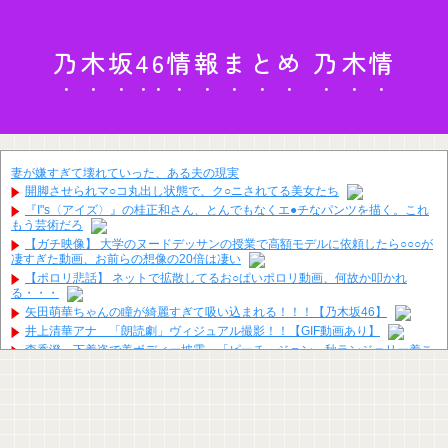
乃木坂46情報まとめ 乃木情
妻が嫌すぎて壊れていった、ある夫の現実
開脚させられマ○コ丸出し状態で、ク○ニされてる美女たち
『I"s〈アイズ〉』の桂正和さん、とんでもなくエ●チなパンツを描く。これ
もう芸術だろ
【ガチ映像】 大学のヌードデッサンの授業で高額モデルに依頼したら○○○が
凄すぎた動画、お前らの想像の20倍は凄い
【ポロリ悲話】 ネットで拡散してるお○ぱいポロリ動画、何故か叩かれ
る・・・
矢田萌華ちゃんの瞳が綺麗すぎて吸い込まれる！！！【乃木坂46】
井上清華アナ 「朗読劇」ヴィジュアル撮影！！【GIF動画あり】
森香澄、下着姿で美ボディー披露 「ピーチ・ジョン」秋ランジェリー着こ
なし Tバック姿も公開
河出奈都美アナ ノースリニットの●●、横乳、脇！！【GIF動画あり】
福戸あやアナ 脇チラ見え！！
【画像】フジテレビで水着JKｗｗｗｗｗｗｗｗｗｗｗｗｗｗｗｗ
【画像】女子アナ２人が並んだ結果ｗｗｗｗｗｗｗｗｗｗｗｗｗｗｗｗｗｗ