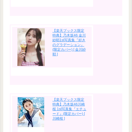
【楽天ブックス限定
特典】乃木坂46 金川
紗耶1st写真集『好き
のグラデーション』
(限定カバー) [ 金川紗
耶 ]
【楽天ブックス限定
特典】乃木坂46川崎
桜 1st写真集『エチュ
ード』(限定カバー) [
川崎桜 ]