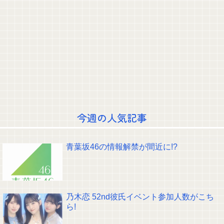
ｗｗｗｗｗｗｗｗｗｗｗｗ 【Pickup06072014】
【急募】「国内評価:S、海外評価:G」 ←思い浮かべたモノwwwwwwww
【画像】女の子「ねー、ドライヤーかけて？♡」
【悲報】超人気アイドルさん、素のテンションが怖すぎると話題に・・・
今回もパテレの概要欄が凄すぎるｗｗｗ 【乃木坂46】
ポーズてんこ盛りのプロアイドル田村真佑ちゃん！！！【乃木坂46】
【悲報】霜降り明星粗品さん、後輩芸人のファンから苦言を呈されブチギレ
発狂…
【画像】Kカップお○ぱいを下から眺めるとｗｗｗ
【動画】乃木坂野球部の若鷹軍団のダンスかわええ！！！【乃木坂46】
【朗報】ミーグリ8次結果…ついに長嶋に1完売がつく！！！
クレバテスⅡ-魔獣の王と偽りの勇者伝承- 第4話 感想：敵を探すよりトアの
今週の人気記事
書を餌に誘き出す作戦！
【画像】顔100点、体30点の女ｗｗｗ
【元日向坂46】ジャンボさん、某OGと新番組始動へ！！
青葉坂46の情報解禁が間近に!?
【櫻坂46】山田桃実からお知らせ
Powered by livedoor 相互RSS
乃木恋 52nd彼氏イベント参加人数がこち
ら!