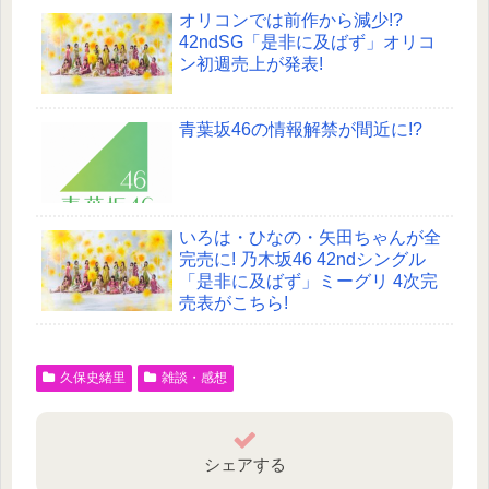
オリコンでは前作から減少!?
42ndSG「是非に及ばず」オリコ
ン初週売上が発表!
青葉坂46の情報解禁が間近に!?
いろは・ひなの・矢田ちゃんが全
完売に! 乃木坂46 42ndシングル
「是非に及ばず」ミーグリ 4次完
売表がこちら!
久保史緒里
雑談・感想
シェアする