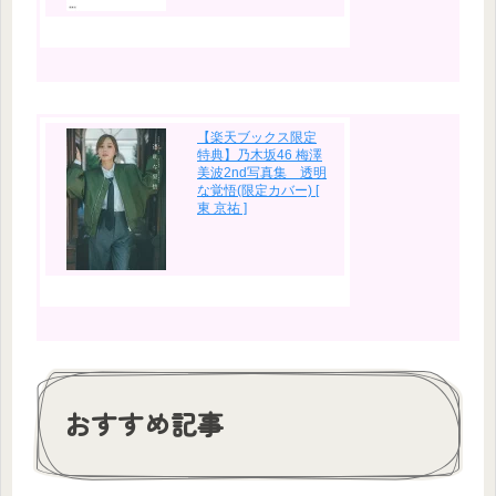
【楽天ブックス限定
特典】乃木坂46 梅澤
美波2nd写真集 透明
な覚悟(限定カバー) [
東 京祐 ]
おすすめ記事