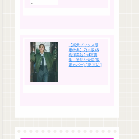
【楽天ブックス限
定特典】乃木坂46
梅澤美波2nd写真
集 透明な覚悟(限
定カバー) [ 東 京祐 ]