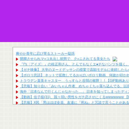
爽やか青年に忍び寄るストーカー疑惑
開脚させられマ○コ丸出し状態で、ク○ニされてる美女たち
『I"s〈アイズ〉』の桂正和さん、とんでもなくエ●チなパンツを描く
【ガチ映像】 大学のヌードデッサンの授業で高額モデルに依頼したら○
【ポロリ悲話】 ネットで拡散してるお○ぱいポロリ動画、何故か叩か
トラウデン直美キャスター うっすらと谷間の裾野！！【GIF動画あ
【悲報】知り合い「みいちゃん作者、めちゃくちゃ落ち込んでる。以
海外「日本なんて行くんじゃなかった…」 日本を知ってしまったディ
【動画】佳子様(31)、我々弱い男性をガチ恋させにくるwwwwwww 【Pick
【悲報】X民「男はほぼ全員、友達に『死ね』と冗談で言うことがあ
堤礼実アナ 「朗読劇」ヴィジュアル撮影！！【GIF動画あり】
河出奈都美アナ ノースリニットの●●、横乳、脇！！【GIF動画あり
吉岡恵麻アナ ノースリーブ！！
冨里奈央、超薄着。背徳感ヤバすぎだってwwwwwww