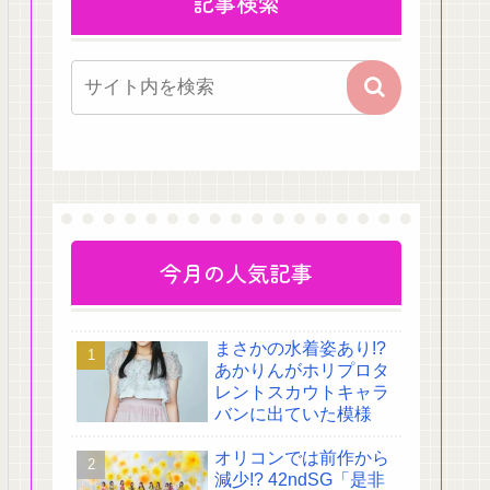
記事検索
今月の人気記事
まさかの水着姿あり!?
あかりんがホリプロタ
レントスカウトキャラ
バンに出ていた模様
オリコンでは前作から
減少!? 42ndSG「是非