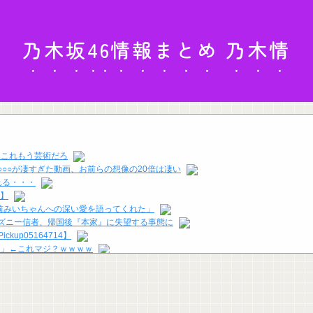
乃木坂46情報まとめ 乃木情
。これもう芸術だろ
○○が凄すぎた動画、お前らの想像の20倍は凄い
れる・・・
り】
前みいちゃんへの深い愛を語ってくれた」
ズニー信者、帰国後『本家』に失望する事態に
up05164714】
る」←これマジ？ｗｗｗｗ
】