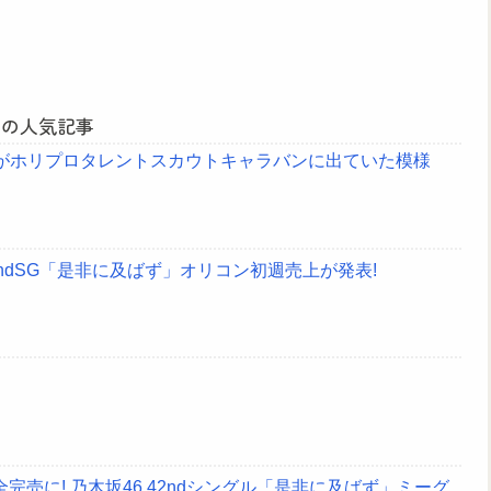
月の人気記事
んがホリプロタレントスカウトキャラバンに出ていた模様
2ndSG「是非に及ばず」オリコン初週売上が発表!
売に! 乃木坂46 42ndシングル「是非に及ばず」ミーグ