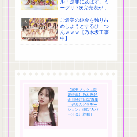
ル「是非に及ばず」ミ
ーグリ 7次完売表がこ
ちら!
ご褒美の純金を独り占
めしようとするひーつ
んｗｗｗ【乃木坂工事
中】
【楽天ブックス限
定特典】乃木坂46
金川紗耶1st写真集
『好きのグラデー
ション』(限定カバ
ー) [ 金川紗耶 ]