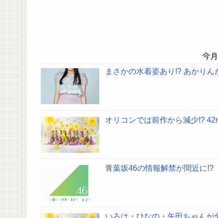
今
まさかの水着姿あり!? あかり
オリコンでは前作から減少!? 4
青葉坂46の情報解禁が間近に!?
いろは・ひなの・矢田ちゃんが全完