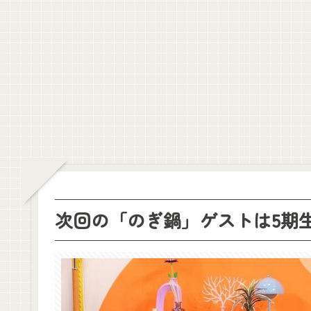
奥田いろはちゃん、市民プールで18m泳ぐ！！！【乃木坂46】
黒見明香の声出しも！ 乃木坂配信中「乃木坂野球部が京セラドーム大
成功する未来がまったく見えない🤣🤣🤣 そんな場面が盛りだくさんな
【悲報】集英社、害悪なおひさまに法的措置
冨里「チキュウ タノシイ」設楽「オマエラ イイカラ ツレテイク」そん
女叩きで有名な細川バレンタイン激怒。「じゃあジャンポケ斉藤と女
愛煙家・岸谷蘭丸「喫煙者の権利がマジで侵害されてる」と私見 「い
クレバテスⅡ-魔獣の王と偽りの勇者伝承- 第4話 感想：敵を探すよ
【画像】顔100点、体30点の女ｗｗｗ
【元日向坂46】ジャンボさん、某OGと新番組始動へ！！
【櫻坂46】山田桃実からお知らせ
Powered by livedoor 相互RSS
次回の「のぎ鍋」ゲストは5期生