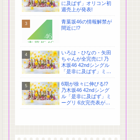
に及ばず」オリコン初
週売上が発表!
青葉坂46の情報解禁が
間近に!?
いろは・ひなの・矢田
ちゃんが全完売に! 乃
木坂46 42ndシングル
「是非に及ばず」ミー
グリ 4次完売表がこち
6期が徐々に伸びる!?
ら!
乃木坂46 42ndシング
ル「是非に及ばず」ミ
ーグリ 6次完売表がこ
ちら!