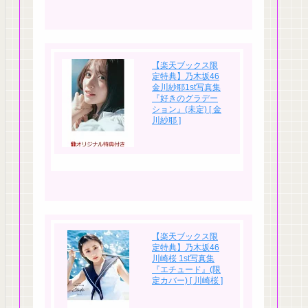
【楽天ブックス限
定特典】乃木坂46
金川紗耶1st写真集
『好きのグラデー
ション』(未定) [ 金
川紗耶 ]
【楽天ブックス限
定特典】乃木坂46
川崎桜 1st写真集
『エチュード』(限
定カバー) [ 川崎桜 ]