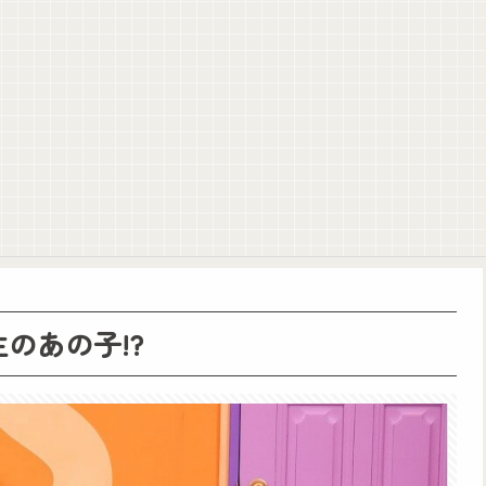
阪にいってみた！」公開！！【乃木坂46】
アルノ動画です😊【乃木坂46】
な動画です😊😊【アンビリバボー】【乃木坂46】
が不同意だったって証拠を出せよ！！！」
くら税金を我々が払ってるんだと」
りトアの書を餌に誘き出す作戦！
のあの子!?