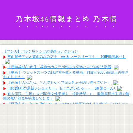
乃木坂46情報まとめ 乃木情
【マンガ】バラシ屋トシヤの漫画セレクション
三山賀子アナと森山みなみアナ ●● ＆ ノースリーブ！！【GIF動画あり】
【日向坂46】来月、坂道vsカワラボvsスタダvsハロプロの大激戦
【動画】 ウェットスーツの脱ぎ方を教える動画、何故か900万回以上再生さ
れてしまう！
【画像】のんさん、とんでもなく立派な乳房を隠し持っていた！
日向坂OGの最新ランジェリー、もうエグいだろ・・・(画像どーん)
京大病院、手術ミスで50代女性患者を「植物状態」に 脳腫瘍摘出手術で腫
瘍の無い部位を摘出してしまう
【画像】さっきこの俺にマルセイとかいう漫画勧めたやつ出てこいや！ｗｗ
ｗｗｗ
【画像】吉川愛さん(26)、縛られてムチムチお乳が強調されてしまう
高市の消費税減税ちょっとひどいわ
【画像】 このハゲにやられたJKがたくさんいるという事実
ジャンポケ斎藤と代理人のやりとり、「地獄すぎて完全にコントになって