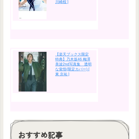
川崎桜 ]
【楽天ブックス限定
特典】乃木坂46 梅澤
美波2nd写真集 透明
な覚悟(限定カバー) [
東 京祐 ]
おすすめ記事