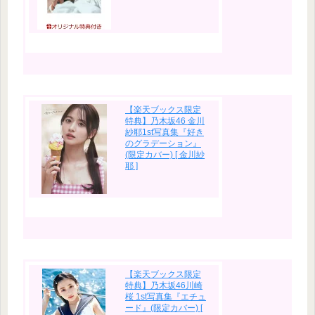
【楽天ブックス限定
特典】乃木坂46 金川
紗耶1st写真集『好き
のグラデーション』
(限定カバー) [ 金川紗
耶 ]
【楽天ブックス限定
特典】乃木坂46川崎
桜 1st写真集『エチュ
ード』(限定カバー) [