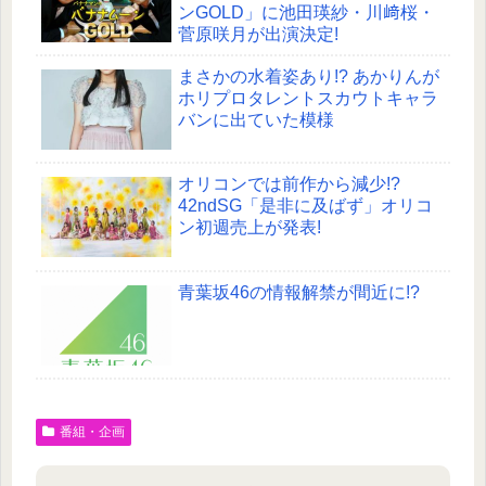
ンGOLD」に池田瑛紗・川﨑桜・
菅原咲月が出演決定!
まさかの水着姿あり!? あかりんが
ホリプロタレントスカウトキャラ
バンに出ていた模様
オリコンでは前作から減少!?
42ndSG「是非に及ばず」オリコ
ン初週売上が発表!
青葉坂46の情報解禁が間近に!?
番組・企画