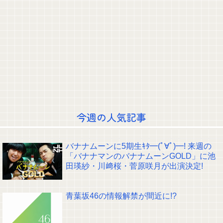
る……」と衝撃を受ける人が続出中
【動画】 ”別れさせ屋” のセ○クス、凄すぎるｗｗｗ そりゃ肉便器に堕ちるわ
ｗｗｗ
【画像】 JKダンス部、いろんなデカパイが大暴れｗｗｗｗｗｗｗ
【速報】森平麗心さん、肌着が見えてしまう【画像あり】
TOKYOFM公式の賀喜遥香生誕ポストが完璧すぎる！！！【乃木坂46】
佐藤二朗さんと橋本愛さん、騒動1ヶ月後にそれぞれSNS復帰し初ツイート
が出揃う
【芸能】大久保佳代子（550）“現在の性欲”について衝撃告白
【画像】金川紗耶、ムッチムチすぎる太ももを大公開wwwwwwwwww
池田瑛紗ちゃんが｢真珠の耳飾りの少女｣の魅力を語る！！！【乃木坂46】
おひさま『イチャイチャ虫はビリヤニ食い行こうの100億倍いい』
今週の人気記事
クレバテスⅡ-魔獣の王と偽りの勇者伝承- 第4話 感想：敵を探すよりトアの
書を餌に誘き出す作戦！
【画像】顔100点、体30点の女ｗｗｗ
バナナムーンに5期生ｷﾀ━(ﾟ∀ﾟ)━! 来週の
【元日向坂46】ジャンボさん、某OGと新番組始動へ！！
「バナナマンのバナナムーンGOLD」に池
【櫻坂46】山田桃実からお知らせ
田瑛紗・川﨑桜・菅原咲月が出演決定!
Powered by livedoor 相互RSS
青葉坂46の情報解禁が間近に!?