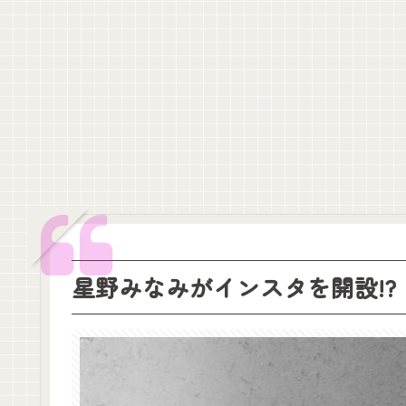
【速報】田村保乃さん、その格好は夜の店じゃん・・・
金川紗耶ちゃん、rienda 20周年を飾る｢26AW LOOKモデル｣に就任
巨人のリリーフ左腕・高梨雄平「左手薬指に指輪」でお泊まり不倫愛
【画像】NHK 久保田祐佳アナ、ブラタモリでまさかの胸チラ
【悲報】乃木坂野球部、ぶっちゃけもう鬱陶しい件
福岡のお土産 ｢めんべい｣と乃木坂配信中のコラボ動画が公開決定！！
【朗報】海邉朱莉、「ビキニデカい動画」が出回る→ミーグリが売れる
クレバテスⅡ-魔獣の王と偽りの勇者伝承- 第4話 感想：敵を探すよ
【画像】顔100点、体30点の女ｗｗｗ
【元日向坂46】ジャンボさん、某OGと新番組始動へ！！
【櫻坂46】山田桃実からお知らせ
Powered by livedoor 相互RSS
星野みなみがインスタを開設!?