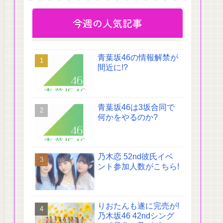
今週の人気記事
青葉坂46の情報解禁が
間近に!?
青葉坂46は3坂合同で
何かをやるのか?
乃木恋 52nd彼氏イベ
ント参加人数がこちら!
りおたんも遂に完売が!
乃木坂46 42ndシング