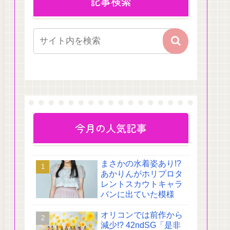
記事検索
今月の人気記事
まさかの水着姿あり!?
あかりんがホリプロタ
レントスカウトキャラ
バンに出ていた模様
オリコンでは前作から
減少!? 42ndSG「是非