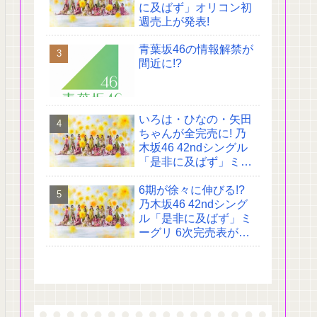
に及ばず」オリコン初
週売上が発表!
青葉坂46の情報解禁が
間近に!?
いろは・ひなの・矢田
ちゃんが全完売に! 乃
木坂46 42ndシングル
「是非に及ばず」ミー
グリ 4次完売表がこち
6期が徐々に伸びる!?
ら!
乃木坂46 42ndシング
ル「是非に及ばず」ミ
ーグリ 6次完売表がこ
ちら!