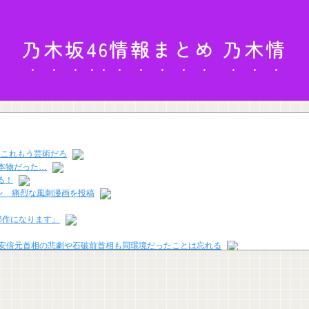
乃木坂46情報まとめ 乃木情
。これもう芸術だろ
本物だった…
る！
レ 痛烈な風刺漫画を投稿
5部作になります」
」安倍元首相の悲劇や石破前首相も同環境だったことは忘れる