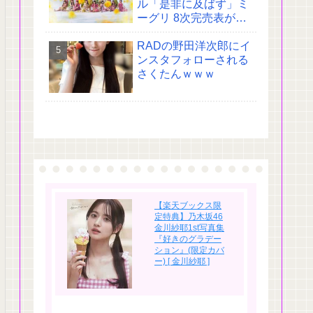
ル「是非に及ばず」ミ
ーグリ 8次完売表がこ
ちら!
RADの野田洋次郎にイ
ンスタフォローされる
さくたんｗｗｗ
【楽天ブックス限
定特典】乃木坂46
金川紗耶1st写真集
『好きのグラデー
ション』(限定カバ
ー) [ 金川紗耶 ]