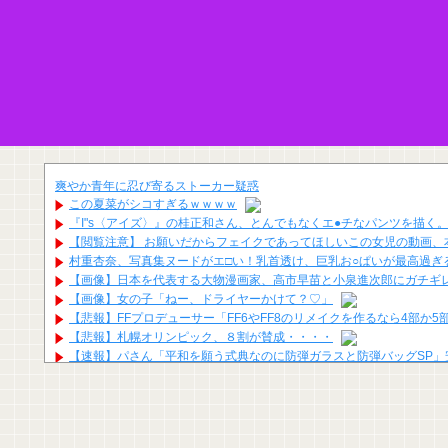
爽やか青年に忍び寄るストーカー疑惑
この夏菜がシコすぎるｗｗｗｗ
『I"s〈アイズ〉』の桂正和さん、とんでもなくエ●チなパンツを描く
【閲覧注意】 お願いだからフェイクであってほしいこの女児の動画、
村重杏奈、写真集ヌードがエ□い！乳首透け、巨乳お○ぱいが最高過ぎ
【画像】日本を代表する大物漫画家、高市早苗と小泉進次郎にガチギ
【画像】女の子「ねー、ドライヤーかけて？♡」
【悲報】FFプロデューサー「FF6やFF8のリメイクを作るなら4部か
【悲報】札幌オリンピック、８割が賛成・・・・
【速報】パさん「平和を願う式典なのに防弾ガラスと防弾バッグSP
吉岡恵麻アナ ノースリーブ！！
福戸あやアナ 脇チラ見え！！
田﨑さくらアナ セクシーノースリーブ脇！！
宮﨑あずさアナ セクシーノースリーブ！！