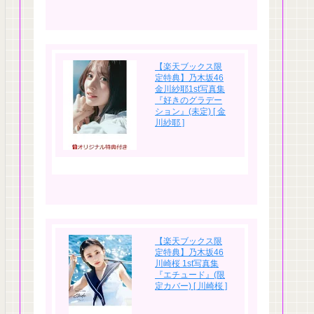
【楽天ブックス限
定特典】乃木坂46
金川紗耶1st写真集
『好きのグラデー
ション』(未定) [ 金
川紗耶 ]
【楽天ブックス限
定特典】乃木坂46
川崎桜 1st写真集
『エチュード』(限
定カバー) [ 川崎桜 ]