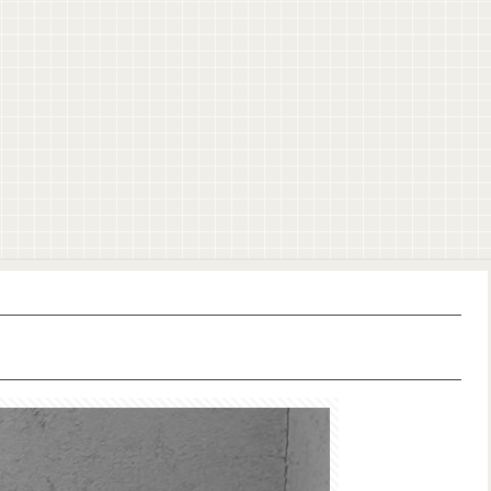
！！！【乃木坂46】
！【乃木坂46】
wwwwww
りトアの書を餌に誘き出す作戦！