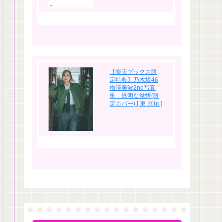
【楽天ブックス限
定特典】乃木坂46
梅澤美波2nd写真
集 透明な覚悟(限
定カバー) [ 東 京祐 ]