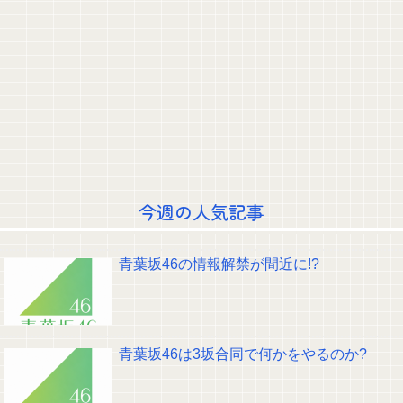
【悲報】 吉岡里帆さん、アドリブで相手役俳優の手を取りお○ぱいに押し当
てる
【画像】 女の子「ど、どどどどこ見てるんですかッ！」
マジか！次週のバナナムーンゲストは5期生からこの3人が登場！！！【乃木
坂46】
【画像】JKダンス部、なぜか部員の８割がﾃﾞｶﾊﾟｲwww
【速報】またまた乃木坂配信中に一ノ瀬美空が登場wwwwwwwww
談志 「ヤりまくった女……女房にする？」たけし 「……しないだろうね
ぇ、やっぱ」
山崎怜奈のファンクラブ、新たに入会すると会員番号3700台後半になる模様
wwwww
日向坂46・18thセンター予想！「Wセンター」を推す声多し！！
クレバテスⅡ-魔獣の王と偽りの勇者伝承- 第4話 感想：敵を探すよりトアの
今週の人気記事
書を餌に誘き出す作戦！
【画像】顔100点、体30点の女ｗｗｗ
【元日向坂46】ジャンボさん、某OGと新番組始動へ！！
青葉坂46の情報解禁が間近に!?
【櫻坂46】山田桃実からお知らせ
Powered by livedoor 相互RSS
青葉坂46は3坂合同で何かをやるのか?