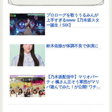
プロローグを歌ううるみんが
上手すぎるwww【乃木坂スタ
ー誕生！SIX】
鈴木佑捺が体調不良で休演に
【乃木坂配信中】マリオパー
ティ 楓さん正そう軍団がマリ
パ遊んでみた！が公開! ワチャ
ワチャしてみんな楽しそう
www