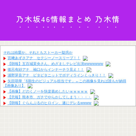
乃木坂46情報まとめ 乃木情
それは純愛か、それともストーカー疑惑か
宮﨑あずさアナ セクシーノースリーブ！！
【朗報】五百城茉央さん、めざましテレビ出演wwwwwww
後呂有紗アナ 袖口からインナーチラ見え！！
浦野芽良アナ ピタピタニットでボディラインくっきり！！
矢田萌華「6期生のビジュアル担当です」←この画像を見れば誰もが納得
【画像あり】
【画像】どのくノ一を快楽責めしたいｗｗｗｗｗ
【悲報】熊本市、ガチでやらかしてしまう・・・・
【朗報】ぐらんぶるのヒロイン、遂にデレるwwww
【動画】移民ベトナム女達の宅飲み、レベチｗｗｗｗｗｗｗｗｗｗｗｗｗｗ
ｗｗｗｗｗｗｗｗｗｗ
【画像】女の子「・・・！💦」スッ
【画像】 このハゲにやられたJKがたくさんいるという事実
ジャンポケ斎藤と代理人のやりとり、「地獄すぎて完全にコントになって
る……」と衝撃を受ける人が続出中