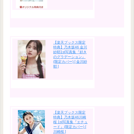
【楽天ブックス限定
特典】乃木坂46 金川
紗耶1st写真集『好き
のグラデーション』
(限定カバー) [ 金川紗
耶 ]
【楽天ブックス限定
特典】乃木坂46川崎
桜 1st写真集『エチュ
ード』(限定カバー) [
川崎桜 ]