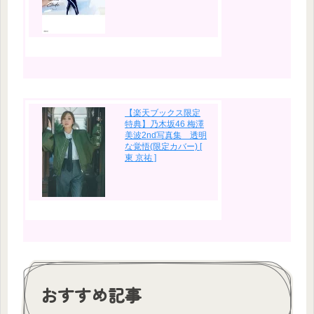
【楽天ブックス限定
特典】乃木坂46 梅澤
美波2nd写真集 透明
な覚悟(限定カバー) [
東 京祐 ]
おすすめ記事