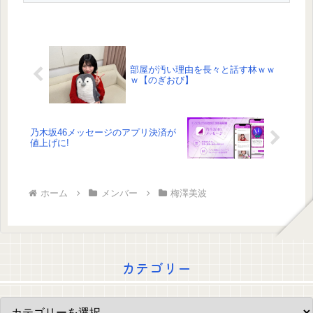
部屋が汚い理由を長々と話す林ｗｗ
ｗ【のぎおび】
乃木坂46メッセージのアプリ決済が
値上げに!
ホーム
メンバー
梅澤美波
カテゴリー