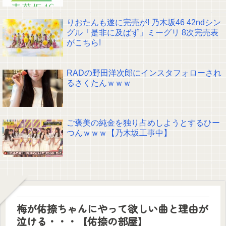
りおたんも遂に完売が! 乃木坂46 42ndシン
グル「是非に及ばず」ミーグリ 8次完売表
がこちら!
RADの野田洋次郎にインスタフォローされ
るさくたんｗｗｗ
ご褒美の純金を独り占めしようとするひー
つんｗｗｗ【乃木坂工事中】
梅が佑捺ちゃんにやって欲しい曲と理由が
泣ける・・・【佑捺の部屋】