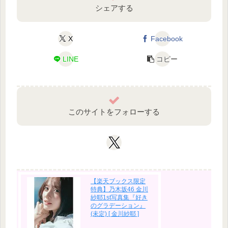
シェアする
X
Facebook
LINE
コピー
このサイトをフォローする
【楽天ブックス限定
特典】乃木坂46 金川
紗耶1st写真集『好き
のグラデーション』
(未定) [ 金川紗耶 ]