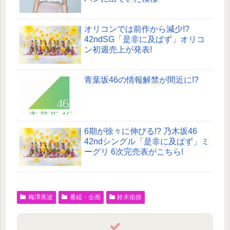
オリコンでは前作から減少!?
42ndSG「是非に及ばず」オリコ
ン初週売上が発表!
青葉坂46の情報解禁が間近に!?
6期が徐々に伸びる!? 乃木坂46
42ndシングル「是非に及ばず」ミ
ーグリ 6次完売表がこちら!
梅澤美波
番組・企画
鈴木佑捺