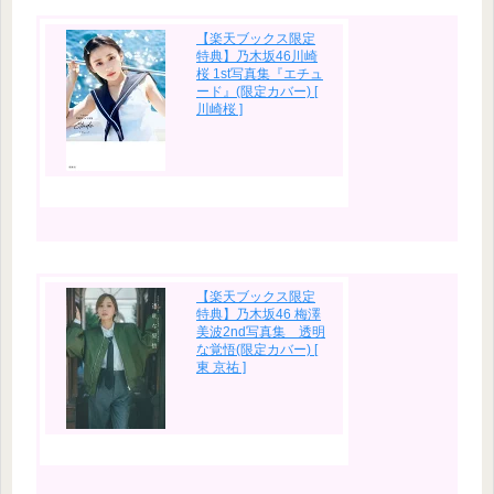
【楽天ブックス限定
特典】乃木坂46川崎
桜 1st写真集『エチュ
ード』(限定カバー) [
川崎桜 ]
【楽天ブックス限定
特典】乃木坂46 梅澤
美波2nd写真集 透明
な覚悟(限定カバー) [
東 京祐 ]