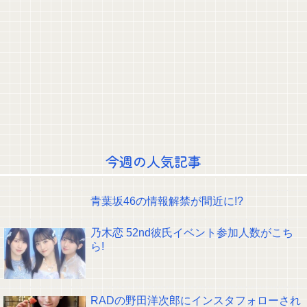
【画像】最新のライザ、まだイケるｗｗｗｗｗ
町のお弁当屋さん「申し訳ないが消費税1%になったらその分商品代を値上
げするわ」 「うちも！」
ジャンポケ斉藤の被害女性「バウムクーヘン売ったりTikTokライブしててム
カついたから示談しなかった」
海外「世界で日本を死守するぞ！」 日本の消防署を訪れたちびっ子集団が世
界をメロメロに
【画像】令和最新版・あのちゃん、エッッッッッッッッッッ！
【朗報】次に写真集を出すのは正源司陽子という風潮wwwwwww
【画像】田村保乃のパイが立派！【ほのす】【櫻坂46】
冨里奈央ちゃん、罰ゲームのセミをずっと気にしてたｗ【乃木坂46】
芸能人の移住報告が相次ぐ… 理由に「教育移住」 菊地亜美、舟山久美
子、優木まおみらが海外へ
今週の人気記事
美空ひばり「おとうちゃん小林旭がほしい」、山口組三代目組長「よっし
ゃ」、昭和ヤバすぎ⇒！！！
クレバテスⅡ-魔獣の王と偽りの勇者伝承- 第4話 感想：敵を探すよりトアの
書を餌に誘き出す作戦！
青葉坂46の情報解禁が間近に!?
【画像】顔100点、体30点の女ｗｗｗ
【元日向坂46】ジャンボさん、某OGと新番組始動へ！！
乃木恋 52nd彼氏イベント参加人数がこち
【櫻坂46】山田桃実からお知らせ
ら!
Powered by livedoor 相互RSS
RADの野田洋次郎にインスタフォローされ