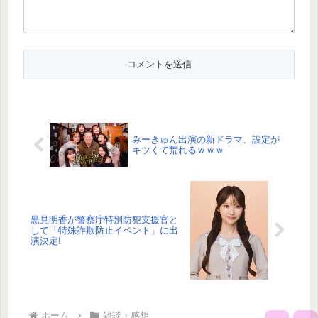
みーきゅん出演の新ドラマ、設定が
キツくて荒れるｗｗｗ
黒見明香が警察庁特別防犯支援官と
して「特殊詐欺防止イベント」に出
演決定!
ホーム
雑談・感想