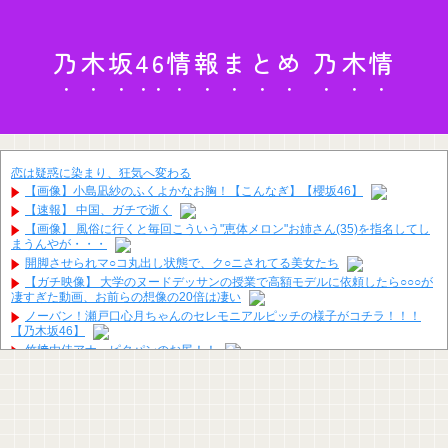
乃木坂46情報まとめ 乃木情
恋は疑惑に染まり、狂気へ変わる
【画像】小島凪紗のふくよかなお胸！【こんなぎ】【櫻坂46】
【速報】 中国、ガチで逝く
【画像】 風俗に行くと毎回こういう"恵体メロン"お姉さん(35)を指名してし
まうんやが・・・
開脚させられマ○コ丸出し状態で、ク○ニされてる美女たち
【ガチ映像】 大学のヌードデッサンの授業で高額モデルに依頼したら○○○が
凄すぎた動画、お前らの想像の20倍は凄い
ノーバン！瀬戸口心月ちゃんのセレモニアルピッチの様子がコチラ！！！
【乃木坂46】
竹﨑由佳アナ ピタパンのお尻！！
【画像】影山優佳さん(25)、下着姿であたシコが止まらない
【速報】イオン熊本の爆心地に“マップにない部屋” 店員らが語った爆発直
前の様子
【衝撃】ショートスリーパー堀大輔、ショートスリーパーでない事がバレて
しまう！