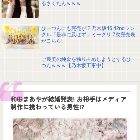
るさくたんｗｗｗ
ひーつんにも完売が!? 乃木坂46 42ndシン
グル「是非に及ばず」ミーグリ 7次完売表
がこちら!
ご褒美の純金を独り占めしようとするひー
つんｗｗｗ【乃木坂工事中】
和田まあやが結婚発表! お相手はメディア
制作に携わっている男性!?