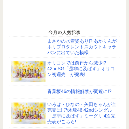
今月の人気記事
まさかの水着姿あり!? あかりんが
ホリプロタレントスカウトキャラ
バンに出ていた模様
オリコンでは前作から減少!?
42ndSG「是非に及ばず」オリコ
ン初週売上が発表!
青葉坂46の情報解禁が間近に!?
いろは・ひなの・矢田ちゃんが全
完売に! 乃木坂46 42ndシングル
「是非に及ばず」ミーグリ 4次完
売表がこちら!