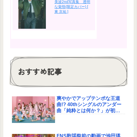
美波2nd写真集 透明
な覚悟(限定カバー) [
東 京祐 ]
おすすめ記事
爽やかでアップテンポな王道
曲!? 40thシングルのアンダー
曲「純粋とは何か？」が初オ
ンエア!
FNS歌謡祭前の動画で池田瑛