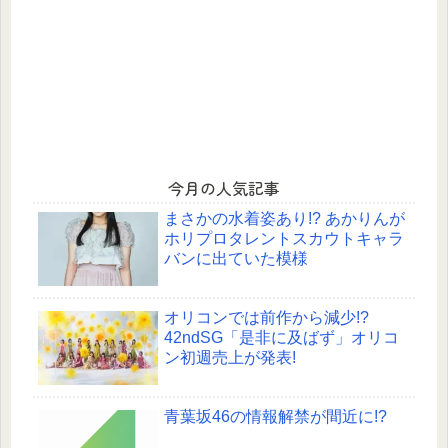
今月の人気記事
まさかの水着姿あり!? あかりんが
ホリプロタレントスカウトキャラ
バンに出ていた模様
オリコンでは前作から減少!?
42ndSG「是非に及ばず」オリコ
ン初週売上が発表!
青葉坂46の情報解禁が間近に!?