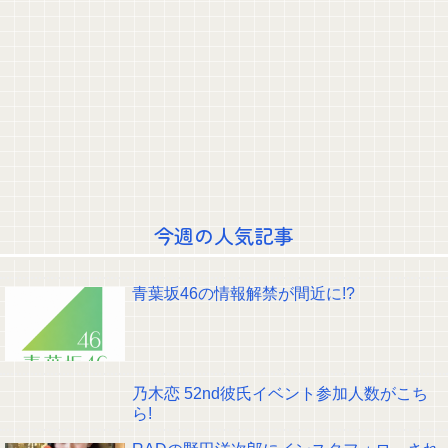
【ガンダム】ワーストを決めよう。水星と鉄血はワーストではない。ageか
ジークアクスの２択だろ？
【これは重い】貴重品を取りに店舗へ戻った従業員3人が死亡 オンワード
が再発防止策を発表
【速報】病院の屋上で「死神に扮して」患者をじっと見つめていた男性を逮
捕
【画像】アトリエファン「アトリエはエ●いゲームじゃない！ライザを性的
な目で見てる奴はにわか！」
【朗報】鈴木佑捺さん、色素が白すぎてしまう【画像】
【画像】稲熊ひなってやっぱり胸大きいよなぁ【ひなまる】【櫻坂46】
池田瑛紗ちゃん、｢Qさま｣出演ｷﾀ━(ﾟ∀ﾟ)━!【乃木坂46】
【朗報】へずまりゅう、熊本被災地でボランティア活動をして皆を笑顔にす
るwww
今週の人気記事
【画像】令和最新版・あのちゃん、エッッッッッッッッッッ！
クレバテスⅡ-魔獣の王と偽りの勇者伝承- 第4話 感想：敵を探すよりトアの
書を餌に誘き出す作戦！
【画像】顔100点、体30点の女ｗｗｗ
青葉坂46の情報解禁が間近に!?
【元日向坂46】ジャンボさん、某OGと新番組始動へ！！
【櫻坂46】山田桃実からお知らせ
Powered by livedoor 相互RSS
乃木恋 52nd彼氏イベント参加人数がこち
ら!