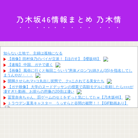
乃木坂46情報まとめ 乃木情
知らない土地で、主婦は孤独になる
【画像】田村保乃のパイが立派！【ほのす】【櫻坂46】
【速報】 中国、ガチで逝く
【画像】 風俗に行くと毎回こういう"恵体メロン"お姉さん(35)を指名してし
まうんやが・・・
開脚させられマ○コ丸出し状態で、ク○ニされてる美女たち
【ガチ映像】 大学のヌードデッサンの授業で高額モデルに依頼したら○○○が
凄すぎた動画、お前らの想像の20倍は凄い
冨里奈央ちゃん、罰ゲームのセミをずっと気にしてたｗ【乃木坂46】
トラウデン直美キャスター うっすらと谷間の裾野！！【GIF動画あり】
【JRA】高杉吏麒騎手が藤岡健一調教師を激怒させ「所属取消」フリー転身
へ、との噂
堤礼実アナ 「朗読劇」ヴィジュアル撮影！！【GIF動画あり】
綾瀬はるかの丸出し上半身ヤバすぎだってwwwwwww
【訃報】ツルマルツヨシが死去 31歳