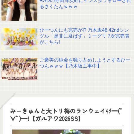
RADの野田洋次郎にインスタフォローされ
るさくたんｗｗｗ
ひーつんにも完売が!? 乃木坂46 42ndシン
グル「是非に及ばず」ミーグリ 7次完売表
がこちら!
ご褒美の純金を独り占めしようとするひー
つんｗｗｗ【乃木坂工事中】
みーきゅんと大トリ梅のランウェイｷﾀ━(ﾟ
∀ﾟ)━!【ガルアワ2026SS】