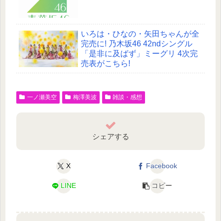
いろは・ひなの・矢田ちゃんが全
完売に! 乃木坂46 42ndシングル
「是非に及ばず」ミーグリ 4次完
売表がこちら!
一ノ瀬美空
梅澤美波
雑談・感想
シェアする
X
Facebook
LINE
コピー