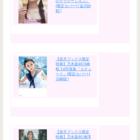
のグラデーション』
(限定カバー) [ 金川紗
耶 ]
【楽天ブックス限定
特典】乃木坂46川崎
桜 1st写真集『エチュ
ード』(限定カバー) [
川崎桜 ]
【楽天ブックス限定
特典】乃木坂46 梅澤