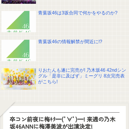
青葉坂46は3坂合同で何かをやるのか?
青葉坂46の情報解禁が間近に!?
りおたんも遂に完売が! 乃木坂46 42ndシン
グル「是非に及ばず」ミーグリ 8次完売表
がこちら!
卒コン前夜に梅ｷﾀ━(ﾟ∀ﾟ)━! 来週の乃木
坂46ANNに梅澤美波が出演決定!