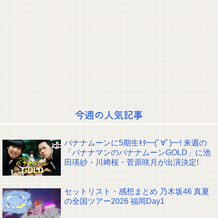
【お宝映像】さとう珠緒、オーレンジャー時代のお●ぱいが激シコすぎる！
【AKB48】伊藤百花さんのカバンの中身がこちら！！！【いともものminiナ
ル・いともも厳選‼︎沖縄旅行の必須アイテムをご紹介♡】
友廣南実アナ 海に落ちてパンツが透けてしまうハプニング！！【GIF動画
あり】
手を繋いで駆け寄るあやめんとさくたんが可愛すぎる！！！【乃木坂46】
【画像】剛力彩芽さん(32)のふっくらお胸、エ□ッッッッッッッッッッッッ
ッッッ！
手を繋いで駆け寄るあやめんとさくたんが可愛すぎる！！！【乃木坂46】
かきまゆのおけつぶんぶんを撮影する遠藤さくらちゃんｗ【乃木坂46】
今週の人気記事
菅原キャプテンの金ジャージｷﾀ━(ﾟ∀ﾟ)━!【乃木坂46】
岡本姫奈ちゃん、いろんな国を回ってたｗ【乃木坂46】
【速報】日向坂46、CANDYTUNEと直接対決にwwwwwwwwww
クレバテスⅡ-魔獣の王と偽りの勇者伝承- 第4話 感想：敵を探すよりトアの
バナナムーンに5期生ｷﾀ━(ﾟ∀ﾟ)━! 来週の
書を餌に誘き出す作戦！
「バナナマンのバナナムーンGOLD」に池
【画像】顔100点、体30点の女ｗｗｗ
田瑛紗・川﨑桜・菅原咲月が出演決定!
【元日向坂46】ジャンボさん、某OGと新番組始動へ！！
【櫻坂46】山田桃実からお知らせ
Powered by livedoor 相互RSS
セットリスト・感想まとめ 乃木坂46 真夏
の全国ツアー2026 福岡Day1