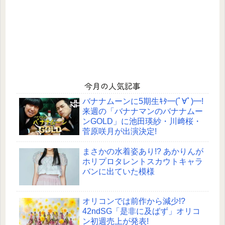
今月の人気記事
バナナムーンに5期生ｷﾀ━(ﾟ∀ﾟ)━!
来週の「バナナマンのバナナムー
ンGOLD」に池田瑛紗・川﨑桜・
菅原咲月が出演決定!
まさかの水着姿あり!? あかりんが
ホリプロタレントスカウトキャラ
バンに出ていた模様
オリコンでは前作から減少!?
42ndSG「是非に及ばず」オリコ
ン初週売上が発表!