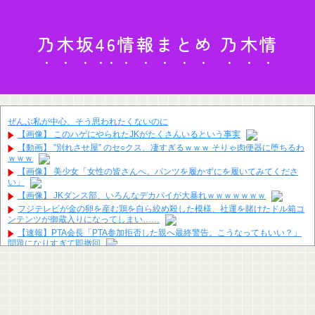
乃木坂46情報まとめ 乃木情
ぜんぶ私が中心、そう思われたくないのに
【画像】 このハゲにやられたJKがたくさんいるという事実
【動画】 ”別れさせ屋” のセ○クス、凄すぎるｗｗｗ そりゃ肉便器に堕ちるわ
ｗｗｗ
【画像】 美少女「女性の皆さんへ。パンツを履かずにを履いてみてくださ
い」
【画像】 JKダンス部、いろんなデカパイが大暴れｗｗｗｗｗｗｗ
フジテレビが金の卵を産む鶏を自ら絞め殺した模様、社運を賭けたドル箱コ
ンテンツが御蔵入りになってしまい……
【速報】PTA会長「PTA参加拒否した親へ最終警告。こうなってもいい？」
問題になりすぎて即撤回
コメ卸大手さん、営業利益83％減 高値で買い込んだ米が売れず「損切り祭
り」開幕へ
鈴木福「運転免許を取得しました！！ちゃんとMTだよ」
【動画】タイのティパンコーン王子が日本人女性とデートか？
河出奈都美アナ ニットの●●、谷間チラ！！