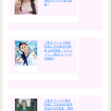
(限定カバー) [ 金川紗
耶 ]
【楽天ブックス限定
特典】乃木坂46川崎
桜 1st写真集『エチュ
ード』(限定カバー) [
川崎桜 ]
【楽天ブックス限定
特典】乃木坂46 梅澤
美波2nd写真集 透明