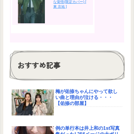
な覚悟(限定カバー) [
東 京祐 ]
おすすめ記事
梅が佑捺ちゃんにやって欲し
い曲と理由が泣ける・・・
【佑捺の部屋】
例の単行本は井上和の1st写真