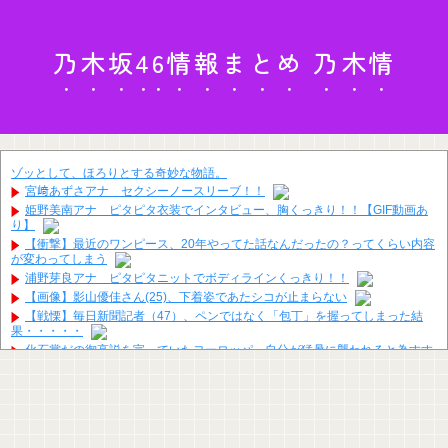
乃木坂46情報まとめ 乃木情
ゾッとして、ほろりとする奇妙な物語。
宮﨑あずさアナ セクシーノースリーブ！！
姫野美南アナ ピタピタ衣装でインタビュー、胸くっきり！！【GIF動画あ
り】
【衝撃】最近のワンピース、20年やってた話なんだったの？ってくらい内容
が変わってしまう
浦野芽良アナ ピタピタニットでボディラインくっきり！！
【画像】影山優佳さん(25)、下着姿であたシコが止まらない
【戦慄】毎日新聞記者（47）、ペンではなく「包丁」を握ってしまった結
果・・・・・
化石賞だの御高説を宣っていたヨーロッパ、自分が猛暑に襲われると為すす
べべもなくダメージを受けてしまい……
【悲報】ロシア報道官「広島市長は毎年、ロシアを嫌悪する『偽りの呪文』
を繰り返し、日本人をゾンビ化させている」と主張
【速報】中国の海警局と中国海軍の船が衝突2人死亡 南シナ海でフィリピン
船を追跡中