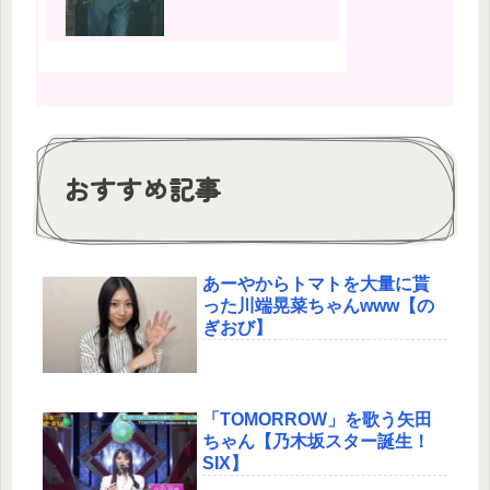
おすすめ記事
あーやからトマトを大量に貰
った川端晃菜ちゃんwww【の
ぎおび】
「TOMORROW」を歌う矢田
ちゃん【乃木坂スター誕生！
SIX】