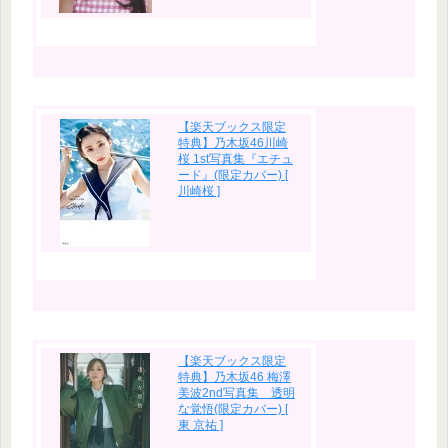
【楽天ブックス限定
特典】乃木坂46川崎
桜 1st写真集『エチュ
ード』(限定カバー) [
川崎桜 ]
【楽天ブックス限定
特典】乃木坂46 梅澤
美波2nd写真集 透明
な覚悟(限定カバー) [
東 京祐 ]