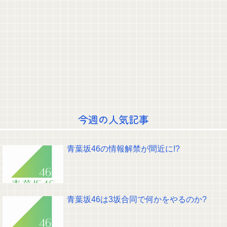
この夏菜がシコすぎるｗｗｗｗ
ジャンポケ斎藤と代理人のやりとり、「地獄すぎて完全にコントになって
る……」と衝撃を受ける人が続出中
村重杏奈、写真集ヌードがエ□い！乳首透け、巨乳お○ぱいが最高過ぎる！
【悲報】 吉岡里帆さん、アドリブで相手役俳優の手を取りお○ぱいに押し当
てる
【悲報】日向坂46・18thシングルのタイトルが変・・・
乃木坂の10月生まれってこんないるんだな！！！【乃木坂46】
きまぐれオレンジロードみたいな青春を送りたいなっっっっ
【画像】家入レオさん、想像以上にヤバいことになってる…多分想像の何倍
以上もヤバいwww
賀喜遥香ちゃん、ミニカズーで最駆けを演奏ｗ【乃木坂46】
今週の人気記事
瀬戸口心月ちゃんと森平麗心ちゃんのキスしそうな距離感！！！【乃木坂
46】
与田ちゃん、プールで泳いでる姿を公開！！！【元乃木坂46】
クレバテスⅡ-魔獣の王と偽りの勇者伝承- 第4話 感想：敵を探すよりトアの
青葉坂46の情報解禁が間近に!?
書を餌に誘き出す作戦！
【画像】顔100点、体30点の女ｗｗｗ
【元日向坂46】ジャンボさん、某OGと新番組始動へ！！
【櫻坂46】山田桃実からお知らせ
Powered by livedoor 相互RSS
青葉坂46は3坂合同で何かをやるのか?