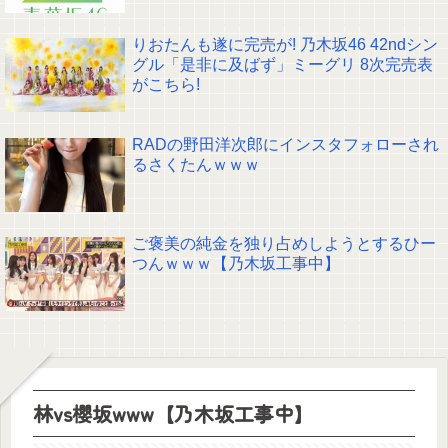
りおたんも遂に完売が! 乃木坂46 42ndシン
グル「是非に及ばず」ミーグリ 8次完売表
がこちら!
RADの野田洋次郎にインスタフォローされ
るさくたんｗｗｗ
ご褒美の純金を独り占めしようとするひー
つんｗｗｗ【乃木坂工事中】
林vs櫻坂www【乃木坂工事中】