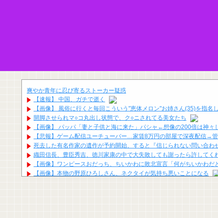
爽やか青年に忍び寄るストーカー疑惑
【速報】 中国、ガチで逝く
【画像】 風俗に行くと毎回こういう"恵体メロン"お姉さん(35)を指
開脚させられマ○コ丸出し状態で、ク○ニされてる美女たち
【画像】 パッパ「妻と子供と海に来た」パシャ←想像の200倍は神々
【悲報】ゲーム配信ユーチューバー…家賃8万円の部屋で深夜配信→
死去した有名作家の遺作が予約開始、すると『信じられない問い合わ
織田信長、豊臣秀吉、徳川家康の中で大失敗しても謝ったら許してく
【画像】ワンピースおだっち、ちいかわに敗北宣言「何がちいかわだ
【画像】本物の野原ひろしさん、ネクタイが気持ち悪いことになる
筒井あやめのペッパーミル、性的すぎてガチでエグいってwwwwwww
地下アイドル現場でしか使われてないタイガーファイヤーサイバーと
刈川くるみアナ ノースリーブの●●！！
岡本アルノ池田奥田ってぶっちゃけ櫻坂があってたよな