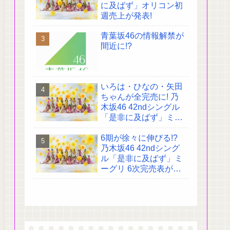
に及ばず」オリコン初
週売上が発表!
青葉坂46の情報解禁が
間近に!?
いろは・ひなの・矢田
ちゃんが全完売に! 乃
木坂46 42ndシングル
「是非に及ばず」ミー
グリ 4次完売表がこち
6期が徐々に伸びる!?
ら!
乃木坂46 42ndシング
ル「是非に及ばず」ミ
ーグリ 6次完売表がこ
ちら!