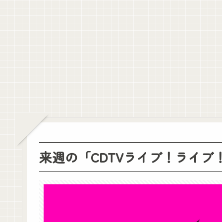
【画像】小島凪紗のパイはやはり大きい！【こんなぎ】【櫻坂46】
岡本アルノ池田奥田ってぶっちゃけ櫻坂があってたよな
【画像・動画】田村保乃のムチムチ二の腕！【ほのす】【櫻坂46】
ジャンポケ齋藤のフェラ疑惑に適当な判決はなんだと思う？
【画像】今田美桜、破壊力ありすぎる上乳
【画像】的野美青のお胸が成長中！【櫻坂46】
【画像】稲熊ひなのムチムチボディ！【ひなまる】【櫻坂46】
クレバテスⅡ-魔獣の王と偽りの勇者伝承- 第4話 感想：敵を探すよ
【画像】顔100点、体30点の女ｗｗｗ
【元日向坂46】ジャンボさん、某OGと新番組始動へ！！
【櫻坂46】山田桃実からお知らせ
Powered by livedoor 相互RSS
来週の「CDTVライブ！ライブ