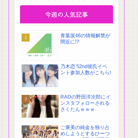
今週の人気記事
青葉坂46の情報解禁が
間近に!?
乃木恋 52nd彼氏イベ
ント参加人数がこちら!
RADの野田洋次郎にイ
ンスタフォローされる
さくたんｗｗｗ
ご褒美の純金を独り占
めしようとするひーつ