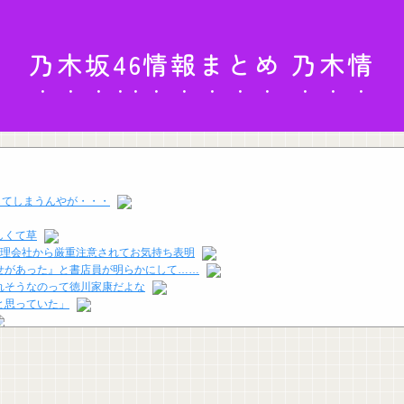
乃木坂46情報まとめ 乃木情
名してしまうんやが・・・
しくて草
管理会社から厳重注意されてお気持ち表明
せがあった』と書店員が明らかにして……
れそうなのって徳川家康だよな
と思っていた」
か言う掛け声