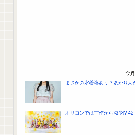
今
まさかの水着姿あり!? あかり
オリコンでは前作から減少!? 4