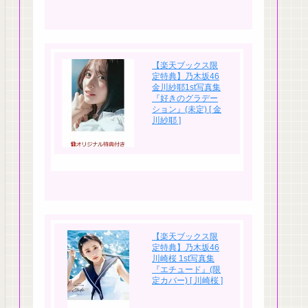
【楽天ブックス限
定特典】乃木坂46
金川紗耶1st写真集
『好きのグラデー
ション』(未定) [ 金
川紗耶 ]
【楽天ブックス限
定特典】乃木坂46
川崎桜 1st写真集
『エチュード』(限
定カバー) [ 川崎桜 ]