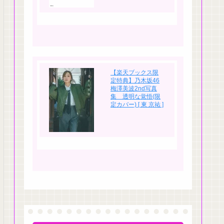
【楽天ブックス限
定特典】乃木坂46
梅澤美波2nd写真
集 透明な覚悟(限
定カバー) [ 東 京祐 ]