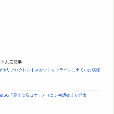
月の人気記事
んがホリプロタレントスカウトキャラバンに出ていた模様
2ndSG「是非に及ばず」オリコン初週売上が発表!