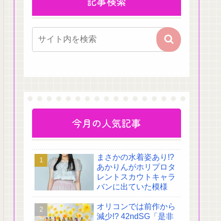
記事検索
今月の人気記事
まさかの水着姿あり!?
あかりんがホリプロタ
レントスカウトキャラ
バンに出ていた模様
オリコンでは前作から
減少!? 42ndSG「是非