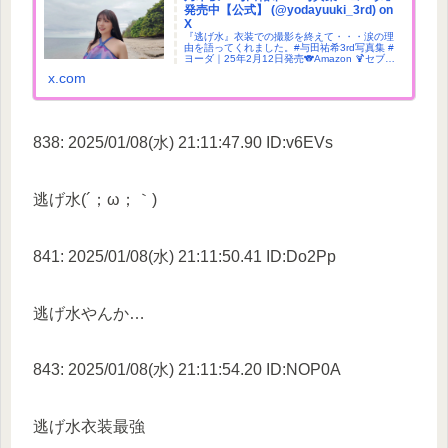
発売中【公式】 (@yodayuuki_3rd) on
X
『逃げ水』衣装での撮影を終えて・・・涙の理
由を語ってくれました。#与田祐希3rd写真集 #
ヨーダ｜25年2月12日発売🐨Amazon 🍹セブン
限定 🦘楽天限定 🤿タワレコ
x.com
838: 2025/01/08(水) 21:11:47.90 ID:v6EVs
逃げ水(´；ω；｀)
841: 2025/01/08(水) 21:11:50.41 ID:Do2Pp
逃げ水やんか…
843: 2025/01/08(水) 21:11:54.20 ID:NOP0A
逃げ水衣装最強