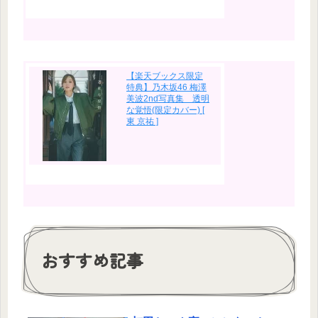
【楽天ブックス限定
特典】乃木坂46 梅澤
美波2nd写真集 透明
な覚悟(限定カバー) [
東 京祐 ]
おすすめ記事