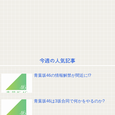
福戸あやアナ 脇チラ見え！！
田﨑さくらアナ セクシーノースリーブ脇！！
宮﨑あずさアナ セクシーノースリーブ！！
早川聖来、最新の『ふくらみ』大変なことになってるって...
「なんて贅沢や」一ノ瀬美空ブログ更新！ 池田瑛紗、川﨑桜との3ショット
を公開！！【乃木坂46】
｢乃木坂あそぶだけ 1万円で遊ぼう！｣ 後編公開！！！【乃木坂46】
青葉坂46『それぞれの坂道から選抜して合同で企画やります！』←これが最
悪だよな
【画像】吉岡里帆さん、本物の役者ってこういうもんだよなと話題に
大園、脱いでいたwww大変なことになってるって...
『冨里奈央』vs『ハシヤスメアツコ』のビジュアル対決、意外な結果に終わ
る…
今週の人気記事
｢格なむチャンネル｣ 名古屋飯編公開ｷﾀ━(ﾟ∀ﾟ)━!【乃木坂46】
クレバテスⅡ-魔獣の王と偽りの勇者伝承- 第4話 感想：敵を探すよりトアの
書を餌に誘き出す作戦！
【画像】顔100点、体30点の女ｗｗｗ
青葉坂46の情報解禁が間近に!?
【元日向坂46】ジャンボさん、某OGと新番組始動へ！！
【櫻坂46】山田桃実からお知らせ
Powered by livedoor 相互RSS
青葉坂46は3坂合同で何かをやるのか?