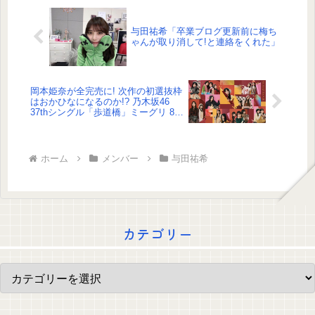
与田祐希「卒業ブログ更新前に梅ち
ゃんが取り消して!と連絡をくれた」
岡本姫奈が全完売に! 次作の初選抜枠
はおかひなになるのか!? 乃木坂46
37thシングル「歩道橋」ミーグリ 8次
完売表がこちら!
ホーム
メンバー
与田祐希
カテゴリー