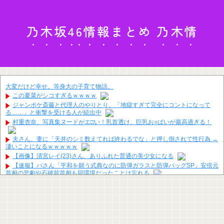
乃木坂46情報まとめ 乃木情
大変だけど幸せ。等身大の子育て物語。
この夏菜がシコすぎるｗｗｗｗ
ジャンポケ斎藤と代理人のやりとり、「地獄すぎて完全にコントになって
る……」と衝撃を受ける人が続出中
村重杏奈、写真集ヌードがエ□い！乳首透け、巨乳お○ぱいが最高過ぎる！
夫さん、妻に「天井のシミ数えてれば終わるでな」と押し倒されて性行為 →
凄いことになるｗｗｗｗｗ
【画像】清宮レイ(23)さん、ありふれた普通の美少女になる
【速報】パさん「平和を願う式典なのに防弾ガラスと防弾バッグSP」安倍元
首相の悲劇や石破前首相も同環境だったことは忘れる
【🧟】「ゾンビたばこ売人」と肩組みショット「小園海斗」に注がれる“厳し
い視線” 「レギュラー剥奪も選択肢のひとつに」
【放送事故】アイドルさん、ライブ配信でミスって“とんでもないもの”を映
してしまいネット騒然ｗｗｗ 【Pickup07092038】
【GIF動画】宮城の可愛すぎるチアさん、甲子園で発見される