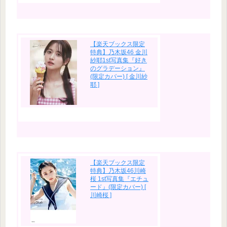
【楽天ブックス限定
特典】乃木坂46 金川
紗耶1st写真集『好き
のグラデーション』
(限定カバー) [ 金川紗
耶 ]
【楽天ブックス限定
特典】乃木坂46川崎
桜 1st写真集『エチュ
ード』(限定カバー) [
川崎桜 ]