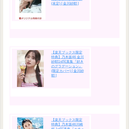
(未定) [ 金川紗耶 ]
【楽天ブックス限定
特典】乃木坂46 金川
紗耶1st写真集『好き
のグラデーション』
(限定カバー) [ 金川紗
耶 ]
【楽天ブックス限定
特典】乃木坂46川崎
桜 1st写真集『エチュ