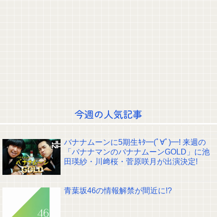
る……」と衝撃を受ける人が続出中
【動画】 ”別れさせ屋” のセ○クス、凄すぎるｗｗｗ そりゃ肉便器に堕ちるわ
ｗｗｗ
【画像】 JKダンス部、いろんなデカパイが大暴れｗｗｗｗｗｗｗ
TOKYOFM公式の賀喜遥香生誕ポストが完璧すぎる！！！【乃木坂46】
【画像】金川紗耶、ムッチムチすぎる太ももを大公開wwwwwwwwww
国生さゆり 『おニャン子クラブ』時代のライバル関係語る 伊達みきおが直
球質問「たとえば誰です？」
池田瑛紗ちゃんが｢真珠の耳飾りの少女｣の魅力を語る！！！【乃木坂46】
おひさま『イチャイチャ虫はビリヤニ食い行こうの100億倍いい』
五百城茉央、太ももが性的すぎんだろ・・・
次回の東パソゲストは5期生からこの2人が登場！！！【乃木坂46】
今週の人気記事
クレバテスⅡ-魔獣の王と偽りの勇者伝承- 第4話 感想：敵を探すよりトアの
書を餌に誘き出す作戦！
【画像】顔100点、体30点の女ｗｗｗ
バナナムーンに5期生ｷﾀ━(ﾟ∀ﾟ)━! 来週の
【元日向坂46】ジャンボさん、某OGと新番組始動へ！！
「バナナマンのバナナムーンGOLD」に池
【櫻坂46】山田桃実からお知らせ
田瑛紗・川﨑桜・菅原咲月が出演決定!
Powered by livedoor 相互RSS
青葉坂46の情報解禁が間近に!?