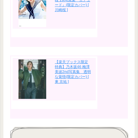
ード』(限定カバー) [
川崎桜 ]
【楽天ブックス限定
特典】乃木坂46 梅澤
美波2nd写真集 透明
な覚悟(限定カバー) [
東 京祐 ]