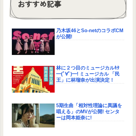
おすすめ記事
乃木坂46とSo-netのコラボCM
が公開!
林に２つ目のミュージカルｷﾀ
━(ﾟ∀ﾟ)━! ミュージカル 「民
王」に林瑠奈が出演決定！
5期生曲「相対性理論に異議を
唱える」のMVが公開! センタ
ーは岡本姫奈に!