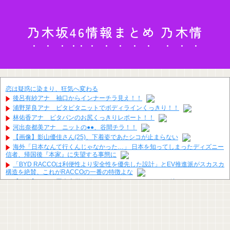
乃木坂46情報まとめ 乃木情
恋は疑惑に染まり、狂気へ変わる
後呂有紗アナ 袖口からインナーチラ見え！！
浦野芽良アナ ピタピタニットでボディラインくっきり！！
林佑香アナ ピタパンのお尻くっきりレポート！！
河出奈都美アナ ニットの●●、谷間チラ！！
【画像】影山優佳さん(25)、下着姿であたシコが止まらない
海外「日本なんて行くんじゃなかった…」 日本を知ってしまったディズニー
信者、帰国後『本家』に失望する事態に
「BYD RACCOは利便性より安全性を優先した設計」とEV推進派がスカスカ
構造を絶賛、これがRACCOの一番の特徴よな
【画像】ワイ、罪木蜜柑の激エ●フィギュアが欲しすぎて泣く・・・・・・
【画像】閉店間際の回転ずし、ネタの量がバグってると話題にｗｗｗｗｗ
【画像】 このハゲにやられたJKがたくさんいるという事実
ジャンポケ斎藤と代理人のやりとり、「地獄すぎて完全にコントになって