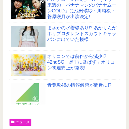
来週の「バナナマンのバナナムー
ンGOLD」に池田瑛紗・川﨑桜・
菅原咲月が出演決定!
まさかの水着姿あり!? あかりんが
ホリプロタレントスカウトキャラ
バンに出ていた模様
オリコンでは前作から減少!?
42ndSG「是非に及ばず」オリコ
ン初週売上が発表!
青葉坂46の情報解禁が間近に!?
ニュース