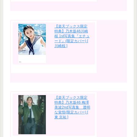
【楽天ブックス限定
特典】乃木坂46川崎
桜 1st写真集『エチュ
ード』(限定カバー) [
川崎桜 ]
【楽天ブックス限定
特典】乃木坂46 梅澤
美波2nd写真集 透明
な覚悟(限定カバー) [
東 京祐 ]