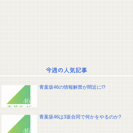
青葉坂46さん、ついに大変なことが発覚する・・・
井上清華アナ 「朗読劇」ヴィジュアル撮影！！【GIF動画あり】
吉岡恵麻アナ ノースリーブ！！
福戸あやアナ 脇チラ見え！！
鈴木奈穂子アナ 袖口からインナーチラ見え！！【GIF動画あり】
一ノ瀬美空ちゃん、本日の｢タダイマ！｣に生出演！！！【乃木坂46】
中居正広「ひそかに被災地支援」か 16年の熊本地震直後には現地で炊き出
し “誰にも知られなくて良い”と、強まる福祉活動への思い
8/7 本日の乃木活スケジュールです！！！【乃木坂46】
フジテレビで無修正の勃起ちんぽが流れる放送事故が発生
【議論】森平麗心、43枚目は選抜継続か？
一ノ瀬美空ちゃん、イワシの三枚おろしに挑戦！！！【乃木坂46】
クレバテスⅡ-魔獣の王と偽りの勇者伝承- 第4話 感想：敵を探すよりトアの
今週の人気記事
書を餌に誘き出す作戦！
【画像】顔100点、体30点の女ｗｗｗ
【元日向坂46】ジャンボさん、某OGと新番組始動へ！！
青葉坂46の情報解禁が間近に!?
【櫻坂46】山田桃実からお知らせ
Powered by livedoor 相互RSS
青葉坂46は3坂合同で何かをやるのか?