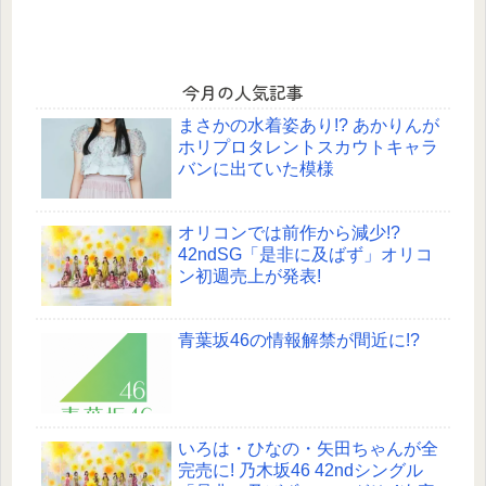
今月の人気記事
まさかの水着姿あり!? あかりんが
ホリプロタレントスカウトキャラ
バンに出ていた模様
オリコンでは前作から減少!?
42ndSG「是非に及ばず」オリコ
ン初週売上が発表!
青葉坂46の情報解禁が間近に!?
いろは・ひなの・矢田ちゃんが全
完売に! 乃木坂46 42ndシングル