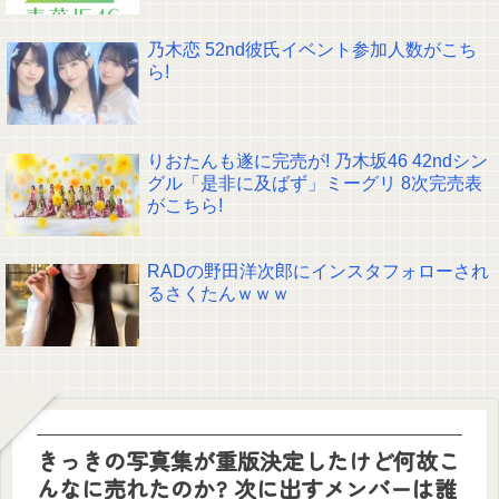
乃木恋 52nd彼氏イベント参加人数がこち
ら!
りおたんも遂に完売が! 乃木坂46 42ndシン
グル「是非に及ばず」ミーグリ 8次完売表
がこちら!
RADの野田洋次郎にインスタフォローされ
るさくたんｗｗｗ
きっきの写真集が重版決定したけど何故こ
んなに売れたのか? 次に出すメンバーは誰