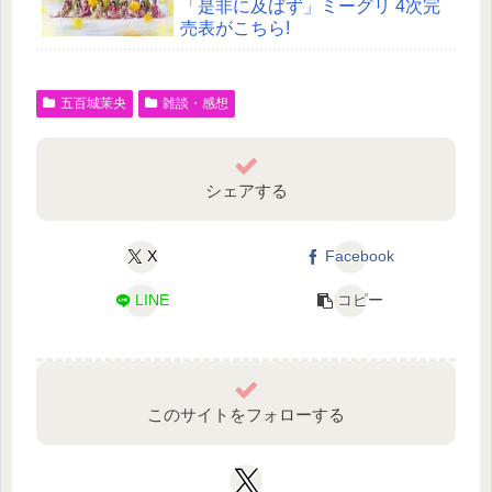
「是非に及ばず」ミーグリ 4次完
売表がこちら!
五百城茉央
雑談・感想
シェアする
X
Facebook
LINE
コピー
このサイトをフォローする