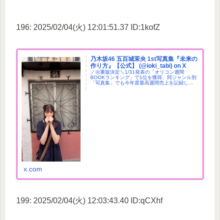
196: 2025/02/04(火) 12:01:51.37 ID:1kofZ
乃木坂46 五百城茉央 1st写真集『未来の
作り方』【公式】 (@ioki_tabi) on X
／㊗️重版決定＼1/31発表の「オリコン週間
BOOKランキング」で1位を獲得、同ジャンル別
「写真集」でも今年度最高週間売上を記録した #
未来の作り方 の重版が決定しました！お祝いの
46番地での #まおハート 🎈#五百城茉央1st写真
集 #乃木坂46🫖Amazon
x.com
199: 2025/02/04(火) 12:03:43.40 ID:qCXhf