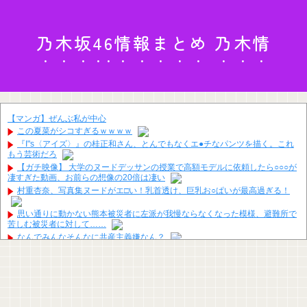
乃木坂46情報まとめ 乃木情
【マンガ】ぜんぶ私が中心
この夏菜がシコすぎるｗｗｗｗ
『I"s〈アイズ〉』の桂正和さん、とんでもなくエ●チなパンツを描く。これ
もう芸術だろ
【ガチ映像】 大学のヌードデッサンの授業で高額モデルに依頼したら○○○が
凄すぎた動画、お前らの想像の20倍は凄い
村重杏奈、写真集ヌードがエ□い！乳首透け、巨乳お○ぱいが最高過ぎる！
思い通りに動かない熊本被災者に左派が我慢ならなくなった模様、避難所で
苦しむ被災者に対して……
なんでみんなそんなに共産主義嫌なん？
【画像】ラノベ作家（52）「新作ラブコメ書いたぞ！ｗ」X民「いい歳こい
てラブコメ（笑）恥ずかしくないの？」←やめたれｗと話題に
【朗報】減税に反対したエース級の財務官僚、左遷されるｗｗｗｗｗｗ
【画像】北海道の1500万の中古物件、レベチｗｗｗｗｗｗｗｗｗｗｗｗｗｗ
ｗｗｗｗｗｗ