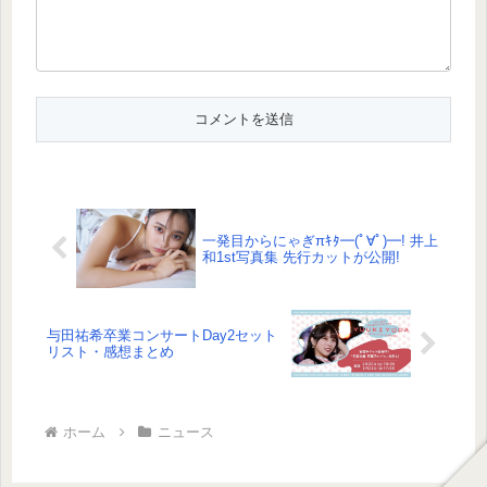
一発目からにゃぎπｷﾀ━(ﾟ∀ﾟ)━! 井上
和1st写真集 先行カットが公開!
与田祐希卒業コンサートDay2セット
リスト・感想まとめ
ホーム
ニュース