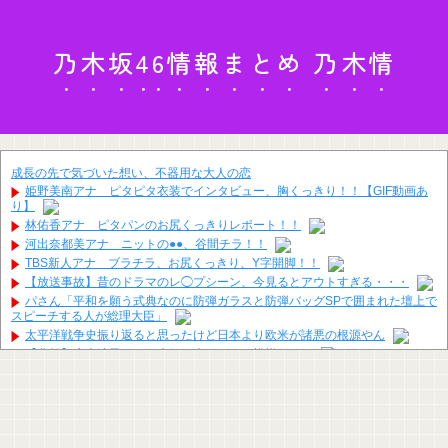
乃木坂46情報まとめ 乃木情
成長の先で気づいた想い、不器用な大人の恋
姫野美南アナ ピタピタ衣装でインタビュー、胸くっきり！！【GIF動画あ
り】
林佑香アナ ピタパンのお尻くっきりレポート！！
河出奈都美アナ ニットの●●、谷間チラ！！
TBS新人アナ ブラチラ、お尻くっきり、Y字開脚！！
【放送事故】昔のドラマのレ◯プシーン、今見るとアウトすぎる・・・
パさん「平和を願う式典なのに防弾ガラスと防弾バッグSPで囲まれた壇上で
スピーチする人が総理大臣」
太平洋戦争史振り返ると思ったけど日本より欧米が諸悪の根源やん
【悲報】広末涼子さん、病気を患っていた模様・・・
海外「日本人はなんて気高いんだ！」 英高級紙も驚愕した極限の中の日本人
の姿に世界が衝撃
【画像】 このハゲにやられたJKがたくさんいるという事実
ジャンポケ斎藤と代理人のやりとり、「地獄すぎて完全にコントになって
る……」と衝撃を受ける人が続出中