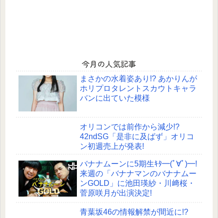
今月の人気記事
まさかの水着姿あり!? あかりんが
ホリプロタレントスカウトキャラ
バンに出ていた模様
オリコンでは前作から減少!?
42ndSG「是非に及ばず」オリコ
ン初週売上が発表!
バナナムーンに5期生ｷﾀ━(ﾟ∀ﾟ)━!
来週の「バナナマンのバナナムー
ンGOLD」に池田瑛紗・川﨑桜・
菅原咲月が出演決定!
青葉坂46の情報解禁が間近に!?