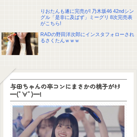
りおたんも遂に完売が! 乃木坂46 42ndシン
グル「是非に及ばず」ミーグリ 8次完売表
がこちら!
RADの野田洋次郎にインスタフォローされ
るさくたんｗｗｗ
与田ちゃんの卒コンにまさかの桃子がｷﾀ
━(ﾟ∀ﾟ)━!