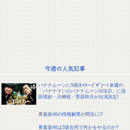
【動画】 ”別れさせ屋” のセ○クス、凄すぎるｗｗｗ そりゃ肉便器に堕ちるわ
ｗｗｗ
【画像】 JKダンス部、いろんなデカパイが大暴れｗｗｗｗｗｗｗ
【速報】賀喜遥香、金川紗耶、弓木奈於が卒業
【画像】川﨑桜がミニスカートで美脚を披露！【さくたん】【乃木坂46】
賀喜遥香ちゃん、ついにインスタアカウントを開設！！！【乃木坂46】
【画像】向井純葉がショートパンツで絶対領域を披露！【櫻坂46】
【芸能】元EXILE・黒木啓司さん、妻・宮崎麗果被告へのDVで逮捕されてい
たと判明（全身打撲、頭部裂傷及び打撲、頸部損傷）
おひさまの『イチャイチャ虫』発表時の反応が悲惨すぎる
【朗報】及川光博さん（56）結婚www
クレバテスⅡ-魔獣の王と偽りの勇者伝承- 第4話 感想：敵を探すよりトアの
今週の人気記事
書を餌に誘き出す作戦！
【画像】顔100点、体30点の女ｗｗｗ
【元日向坂46】ジャンボさん、某OGと新番組始動へ！！
バナナムーンに5期生ｷﾀ━(ﾟ∀ﾟ)━! 来週の
【櫻坂46】山田桃実からお知らせ
「バナナマンのバナナムーンGOLD」に池
Powered by livedoor 相互RSS
田瑛紗・川﨑桜・菅原咲月が出演決定!
青葉坂46の情報解禁が間近に!?
青葉坂46は3坂合同で何かをやるのか?