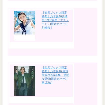
【楽天ブックス限定
特典】乃木坂46川崎
桜 1st写真集『エチュ
ード』(限定カバー) [
川崎桜 ]
【楽天ブックス限定
特典】乃木坂46 梅澤
美波2nd写真集 透明
な覚悟(限定カバー) [
東 京祐 ]