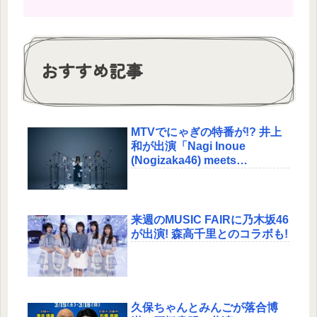
おすすめ記事
MTVでにゃぎの特番が!? 井上
和が出演「Nagi Inoue
(Nogizaka46) meets
VOCALOID MUSIC -Special
Live & Document-」の放送が
決定!
来週のMUSIC FAIRに乃木坂46
が出演! 森高千里とのコラボも!
久保ちゃんとみんごが落合博