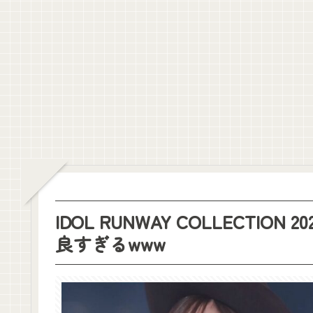
東パソ打ち上げタコパのシークレット食材がコチラ！！！【乃木坂46
【速報】最新の池田瑛紗、ガチで美人すぎる
弓木家、エキスに厳しかったｗ【乃木坂46】
【悲報】大園桃子に異変
レインボー池田、超美人女子アナと結婚www
【画像】松本いちかさん、メスガキの分際でカルバンクライン下着を着
ライブ終わりのばぶにゃぎとれんたんが可愛すぎる！！！【乃木坂46
クレバテスⅡ-魔獣の王と偽りの勇者伝承- 第4話 感想：敵を探すよ
【画像】顔100点、体30点の女ｗｗｗ
【元日向坂46】ジャンボさん、某OGと新番組始動へ！！
【櫻坂46】山田桃実からお知らせ
Powered by livedoor 相互RSS
IDOL RUNWAY COLLECT
良すぎるwww