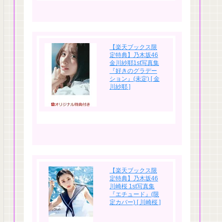
【楽天ブックス限
定特典】乃木坂46
金川紗耶1st写真集
『好きのグラデー
ション』(未定) [ 金
川紗耶 ]
【楽天ブックス限
定特典】乃木坂46
川崎桜 1st写真集
『エチュード』(限
定カバー) [ 川崎桜 ]