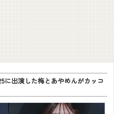
】
てしまうwww
】
りトアの書を餌に誘き出す作戦！
ION 2025に出演した梅とあやめんがカッコ