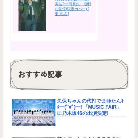
美波2nd写真集 透明
な覚悟(限定カバー) [
東 京祐 ]
おすすめ記事
久保ちゃんの代打でまゆたんｷ
ﾀ━(ﾟ∀ﾟ)━! 「MUSIC FAIR」
に乃木坂46の出演決定!