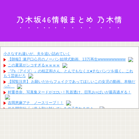
乃木坂46情報まとめ 乃木情
小さなすれ違いが、夫を追い詰めていく
【朗報】瀬戸口心月のノーバン始球式動画、13万再生wwwwwwwwww
この夏菜がシコすぎるｗｗｗｗ
『I"s〈アイズ〉』の桂正和さん、とんでもなくエ●チなパンツを描く。これ
もう芸術だろ
【閲覧注意】 お願いだからフェイクであってほしいこの女児の動画、本物だ
った…
村重杏奈、写真集ヌードがエ□い！乳首透け、巨乳お○ぱいが最高過ぎる！
吉岡恵麻アナ ノースリーブ！！
佐久間宣行『（井上和に対して）あの子売れますよ』
【朗報】爆胸の気象予報士さん、NHKから解き放たれる
寺田蘭世、最新のぶってえ下半身ガチでエグいって・・・
【悲報】内田りこ「社会に戻りたいです」
【画像】今週の咲-Saki-、役満炸裂で大荒れwwww.
大日本帝国陸軍「侵攻できたとして、食糧どうすんだよ」大本営「現地調