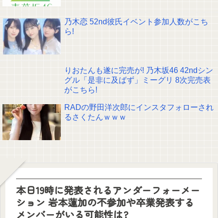
乃木恋 52nd彼氏イベント参加人数がこち
ら!
りおたんも遂に完売が! 乃木坂46 42ndシン
グル「是非に及ばず」ミーグリ 8次完売表
がこちら!
RADの野田洋次郎にインスタフォローされ
るさくたんｗｗｗ
本日19時に発表されるアンダーフォーメー
ション 岩本蓮加の不参加や卒業発表する
メンバーがいる可能性は?