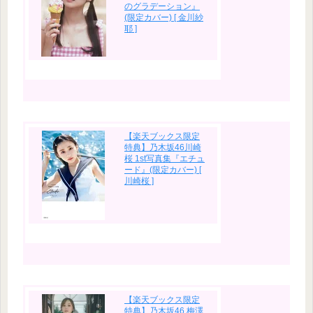
のグラデーション』
(限定カバー) [ 金川紗
耶 ]
【楽天ブックス限定
特典】乃木坂46川崎
桜 1st写真集『エチュ
ード』(限定カバー) [
川崎桜 ]
【楽天ブックス限定
特典】乃木坂46 梅澤