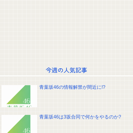
達」陸軍「え？」
【画像】酒井法子(55)「こんな前科持ちのおばさんでいいの…？」
【Pickup05164703】
【速報】中国外務省、広島原爆投下に関して「同情を得ようと核被害者の立
場を政治利用」
失敗顔の乃木坂ちゃんが可愛すぎる！！！【乃木坂46】
【画像】清宮レイ(23)さん、ありふれた普通の美少女になる
【衝撃】ワイのパッパ、会社でナンバーツーになった結果www
【ノアだけはガチ】有名△▽女優、プログラマーに転職を報告
囁きボイスでaikoを歌う遠藤さくらちゃんが可愛すぎる！！！【乃木坂46】
青葉坂46、各新人の寄せ集めになりそう。つまり大野センターだな
クレバテスⅡ-魔獣の王と偽りの勇者伝承- 第4話 感想：敵を探すよりトアの
今週の人気記事
書を餌に誘き出す作戦！
【画像】顔100点、体30点の女ｗｗｗ
【元日向坂46】ジャンボさん、某OGと新番組始動へ！！
青葉坂46の情報解禁が間近に!?
【櫻坂46】山田桃実からお知らせ
Powered by livedoor 相互RSS
青葉坂46は3坂合同で何かをやるのか?