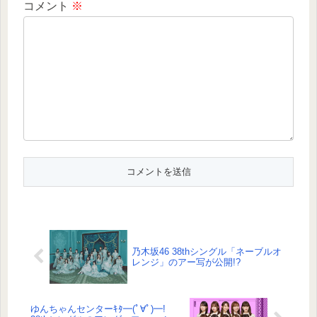
コメント
※
乃木坂46 38thシングル「ネーブルオ
レンジ」のアー写が公開!?
ゆんちゃんセンターｷﾀ━(ﾟ∀ﾟ)━!