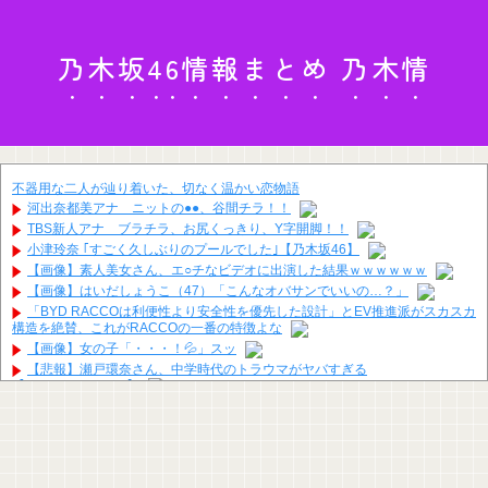
乃木坂46情報まとめ 乃木情
不器用な二人が辿り着いた、切なく温かい恋物語
河出奈都美アナ ニットの●●、谷間チラ！！
TBS新人アナ ブラチラ、お尻くっきり、Y字開脚！！
小津玲奈 ｢すごく久しぶりのプールでした｣【乃木坂46】
【画像】素人美女さん、エ○チなビデオに出演した結果ｗｗｗｗｗｗ
【画像】はいだしょうこ（47）「こんなオバサンでいいの…？」
「BYD RACCOは利便性より安全性を優先した設計」とEV推進派がスカスカ
構造を絶賛、これがRACCOの一番の特徴よな
【画像】女の子「・・・！💦」スッ
【悲報】瀬戸環奈さん、中学時代のトラウマがヤバすぎる
【Pickup08083041】
【速報】蓮舫「蓮舫だから叩いて良いという報道」 ネット「高市だから叩い
て良いをやってるのがお前だろ」
【画像】 このハゲにやられたJKがたくさんいるという事実
【動画】 ”別れさせ屋” のセ○クス、凄すぎるｗｗｗ そりゃ肉便器に堕ちるわ
ｗｗｗ