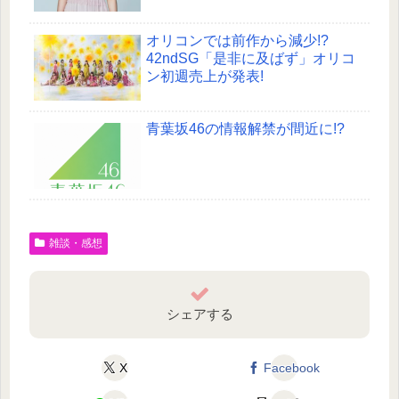
オリコンでは前作から減少!?
42ndSG「是非に及ばず」オリコ
ン初週売上が発表!
青葉坂46の情報解禁が間近に!?
雑談・感想
シェアする
X
Facebook