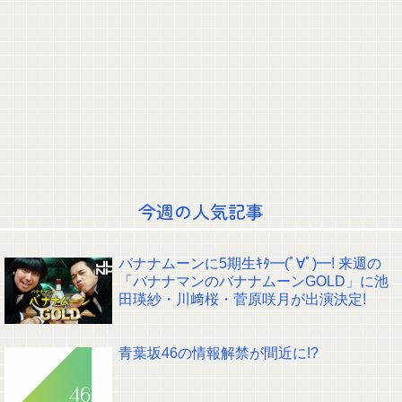
【画像】 美少女「女性の皆さんへ。パンツを履かずにを履いてみてくださ
い」
【画像】 JKダンス部、いろんなデカパイが大暴れｗｗｗｗｗｗｗ
手を繋いで駆け寄るあやめんとさくたんが可愛すぎる！！！【乃木坂46】
かきまゆのおけつぶんぶんを撮影する遠藤さくらちゃんｗ【乃木坂46】
菅原キャプテンの金ジャージｷﾀ━(ﾟ∀ﾟ)━!【乃木坂46】
女芸人の吉住さん（36）メイクしたら普通に美人の部類だったと判明www
岡本姫奈ちゃん、いろんな国を回ってたｗ【乃木坂46】
【画像】TWICE・モモ(30)、またしてもエチエチボデーを披露www
【速報】日向坂46、CANDYTUNEと直接対決にwwwwwwwwww
クレバテスⅡ-魔獣の王と偽りの勇者伝承- 第4話 感想：敵を探すよりトアの
今週の人気記事
書を餌に誘き出す作戦！
【画像】顔100点、体30点の女ｗｗｗ
【元日向坂46】ジャンボさん、某OGと新番組始動へ！！
バナナムーンに5期生ｷﾀ━(ﾟ∀ﾟ)━! 来週の
【櫻坂46】山田桃実からお知らせ
「バナナマンのバナナムーンGOLD」に池
Powered by livedoor 相互RSS
田瑛紗・川﨑桜・菅原咲月が出演決定!
青葉坂46の情報解禁が間近に!?