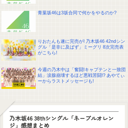
青葉坂46は3坂合同で何かをやるのか?
りおたんも遂に完売が! 乃木坂46 42ndシン
グル「是非に及ばず」ミーグリ 8次完売表
がこちら!
今週の乃木中は「奮闘!キャプテンと一致団
結」涙腺崩壊するほど悪戦苦闘!? あやてぃ
ーからラストメッセージも!
乃木坂46 38thシングル「ネーブルオレン
ジ」感想まとめ