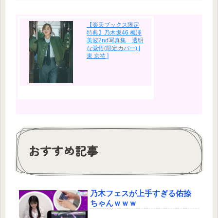
【楽天ブックス限定
特典】乃木坂46 梅澤
美波2nd写真集 透明
な覚悟(限定カバー) [
東 京祐 ]
おすすめ記事
乃木フェスが上手すぎる佑捺
ちゃんｗｗｗ