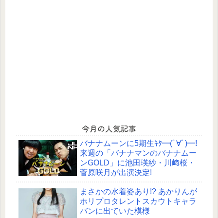
今月の人気記事
バナナムーンに5期生ｷﾀ━(ﾟ∀ﾟ)━!
来週の「バナナマンのバナナムー
ンGOLD」に池田瑛紗・川﨑桜・
菅原咲月が出演決定!
まさかの水着姿あり!? あかりんが
ホリプロタレントスカウトキャラ
バンに出ていた模様