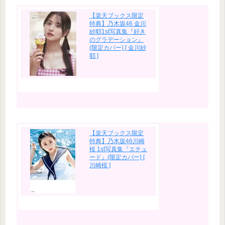
【楽天ブックス限定
特典】乃木坂46 金川
紗耶1st写真集『好き
のグラデーション』
(限定カバー) [ 金川紗
耶 ]
【楽天ブックス限定
特典】乃木坂46川崎
桜 1st写真集『エチュ
ード』(限定カバー) [
川崎桜 ]