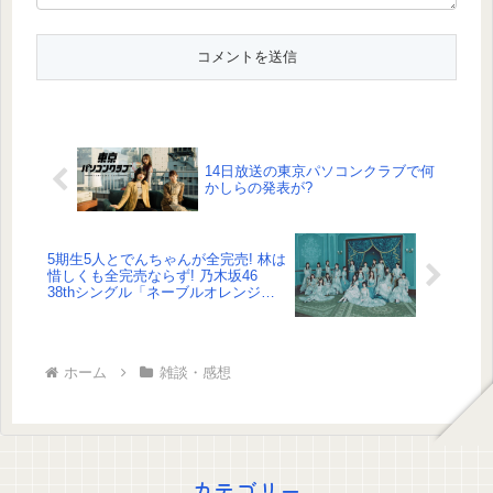
14日放送の東京パソコンクラブで何
かしらの発表が?
5期生5人とでんちゃんが全完売! 林は
惜しくも全完売ならず! 乃木坂46
38thシングル「ネーブルオレンジ」
ミーグリ 3次完売表がこちら!
ホーム
雑談・感想
カテゴリー