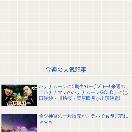
【画像】この金村美玖さん、大変なことになってるって...
齋藤陽アナ ベルトで締め付けられる胸元！！【GIF動画あり】
浦野芽良アナ ピタピタ透けニットの乗せ乳！！【GIF動画あり】
森山みなみアナ 横乳 ＆ ブラ線くっきりレポート！！【GIF動画あり】
次回のらじらーゲストは6期生からこの2人が登場！！！【乃木坂46】
8/9放送『らじらー!サンデー』筒井あやめ＆五百城茉央の2ショット5連
発！！【乃木坂46】
朝起きてセーラー服の弓木奈於が勝手に朝ごはん作ってたらどうする？
“98kg激変” の坂口杏里「金請求されまくり」部屋を借りた配信者との “絶縁”
告白…配信者側は「逃げられた」荷物放置に怒り心頭
【画像】このレベルの貧乳ってｗｗｗ
林瑠奈ちゃんのぬいぐるみ、福岡公演に出てたｗ【乃木坂46】
今週の人気記事
藤森「バナナマンさんかな？おしゃれ～～～！」 筒井「そうです！」8/9放
送『らじらー！サンデー』筒井あやめのファッションチェック！【乃木坂46】
クレバテスⅡ-魔獣の王と偽りの勇者伝承- 第4話 感想：敵を探すよりトアの
バナナムーンに5期生ｷﾀ━(ﾟ∀ﾟ)━! 来週の
書を餌に誘き出す作戦！
「バナナマンのバナナムーンGOLD」に池
【画像】顔100点、体30点の女ｗｗｗ
田瑛紗・川﨑桜・菅原咲月が出演決定!
【元日向坂46】ジャンボさん、某OGと新番組始動へ！！
【櫻坂46】山田桃実からお知らせ
Powered by livedoor 相互RSS
全ツ神宮の一般販売がステバでも即完売に
ｗｗｗ