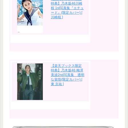
特典】乃木坂46川崎
桜 1st写真集『エチュ
ード』(限定カバー) [
川崎桜 ]
【楽天ブックス限定
特典】乃木坂46 梅澤
美波2nd写真集 透明
な覚悟(限定カバー) [
東 京祐 ]