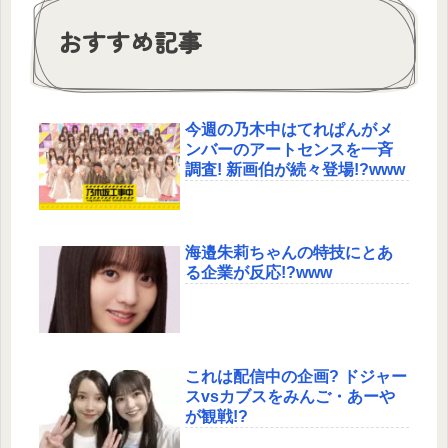
おすすめ記事
今週の乃木中はてれぱんがメ
ンバーのアートセンスを一斉
調査! 新画伯が続々登場!?www
海邉朱莉ちゃんの特技にとあ
る企業が反応!?www
これは配信中の企画? ドジャー
スvsカブスをみんご・あーや
が観戦!?