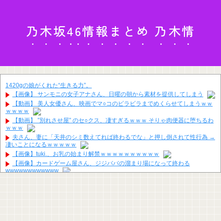
乃木坂46情報まとめ 乃木情
1420gの娘がくれた“生きる力”。
【画像】 サンモニの女子アナさん、日曜の朝から素材を提供してしまう
【動画】 美人女優さん、映画でマ○コのビラビラまでめくらせてしまうｗｗ
ｗｗｗｗ
【動画】 ”別れさせ屋” のセ○クス、凄すぎるｗｗｗ そりゃ肉便器に堕ちるわ
ｗｗｗ
夫さん、妻に「天井のシミ数えてれば終わるでな」と押し倒されて性行為 →
凄いことになるｗｗｗｗｗ
【画像】tuki.、お乳の始まり解禁ｗｗｗｗｗｗｗｗｗｗ
【画像】カードゲーム屋さん、ジジババの溜まり場になって終わる
wwwwwwwwwwww
「神聖なる場所です」靖国神社、境内におけるコスプレや軍装の禁止を発表
海外「日本人はなんて気高いんだ！」 英高級紙も驚愕した極限の中の日本人
の姿に世界が衝撃
【画像】現役最強の呼び声が高いこの回転寿司、レベチｗｗｗｗｗｗｗｗｗ
ｗ