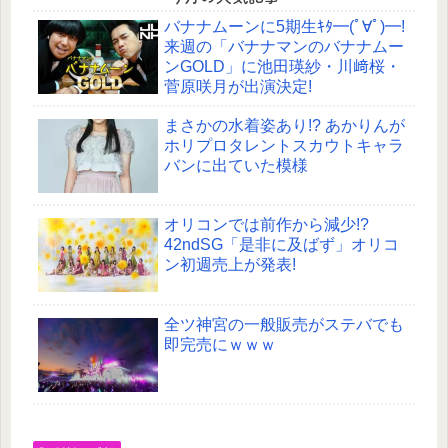
バナナムーンに5期生ｷﾀ━(ﾟ∀ﾟ)━!
来週の「バナナマンのバナナムー
ンGOLD」に池田瑛紗・川﨑桜・
菅原咲月が出演決定!
まさかの水着姿あり!? あかりんが
ホリプロタレントスカウトキャラ
バンに出ていた模様
オリコンでは前作から減少!?
42ndSG「是非に及ばず」オリコ
ン初週売上が発表!
全ツ神宮の一般販売がステバでも
即完売にｗｗｗ