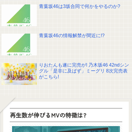
青葉坂46は3坂合同で何かをやるのか?
青葉坂46の情報解禁が間近に!?
りおたんも遂に完売が! 乃木坂46 42ndシン
グル「是非に及ばず」ミーグリ 8次完売表
がこちら!
再生数が伸びるMVの特徴は?