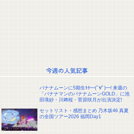
る。助けろ」
【画像】温泉美女さん、濡れタオルでお尻の形が透けてしまう
【夫婦危機】西村ゆか氏、ひろゆき氏に離婚を提示「信頼関係が保てず夫婦
を続けるのは無理」
移民反対派に聞きたいんやが
弓木家、エキスに厳しかったｗ【乃木坂46】
【悲報】大園桃子に異変
レインボー池田、超美人女子アナと結婚www
【感動】中居正広「ひそかに被災地支援」か「誰にも知られなくていい」
ライブ終わりのばぶにゃぎとれんたんが可愛すぎる！！！【乃木坂46】
【速報】藤嶌果歩、ニットFカップ+ナマ太ももをブルンブルン出しながらダ
ンスwwwwww
今週の人気記事
『配信ライブで卒業した清宮レイ』vs『全ツで卒業する吉田YAC』
クレバテスⅡ-魔獣の王と偽りの勇者伝承- 第4話 感想：敵を探すよりトアの
書を餌に誘き出す作戦！
【画像】顔100点、体30点の女ｗｗｗ
バナナムーンに5期生ｷﾀ━(ﾟ∀ﾟ)━! 来週の
【元日向坂46】ジャンボさん、某OGと新番組始動へ！！
「バナナマンのバナナムーンGOLD」に池
【櫻坂46】山田桃実からお知らせ
田瑛紗・川﨑桜・菅原咲月が出演決定!
Powered by livedoor 相互RSS
セットリスト・感想まとめ 乃木坂46 真夏
の全国ツアー2026 福岡Day1