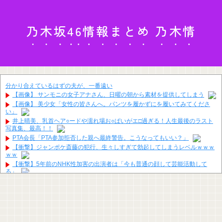
乃木坂46情報まとめ 乃木情
分かり合えているはずの夫が、一番遠い
【画像】 サンモニの女子アナさん、日曜の朝から素材を提供してしまう
【画像】 美少女「女性の皆さんへ。パンツを履かずにを履いてみてくださ
い」
井上晴美、乳首ヘア○ードや濡れ場お○ぱいがエ□過ぎる！人生最後のラスト
写真集、最高！！
PTA会長「PTA参加拒否した親へ最終警告。こうなってもいい？」
【衝撃】ジャンポケ斎藤の犯行、生々しすぎて勃起してしまうレベルｗｗｗ
ｗｗ
【衝撃】5年前のNHK性加害の出演者は「今も普通の顔して芸能活動して
る」
【動画】佳子さま(31)って奇跡の可愛さじゃね？
【画像】宇垣美里アナ、お○ぱいアピールが限界突破してしまうｗｗｗｗｗ
ｗ
【画像】影山優佳さん(25)、下着姿であたシコが止まらない
国連事務総長「日本よ、国連にお金がない。このままでは国連が完全崩壊す