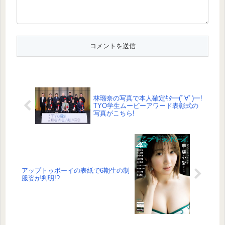
林瑠奈の写真で本人確定ｷﾀ━(ﾟ∀ﾟ)━!
TYO学生ムービーアワード表彰式の
写真がこちら!
アップトゥボーイの表紙で6期生の制
服姿が判明!?