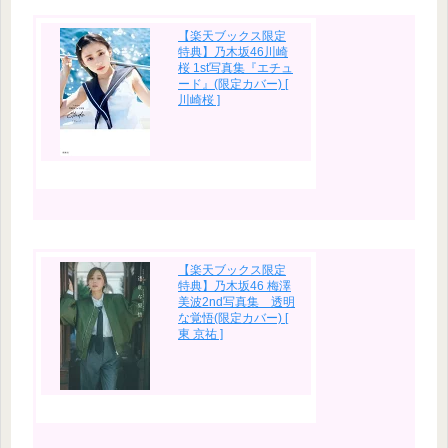
【楽天ブックス限定
特典】乃木坂46川崎
桜 1st写真集『エチュ
ード』(限定カバー) [
川崎桜 ]
【楽天ブックス限定
特典】乃木坂46 梅澤
美波2nd写真集 透明
な覚悟(限定カバー) [
東 京祐 ]