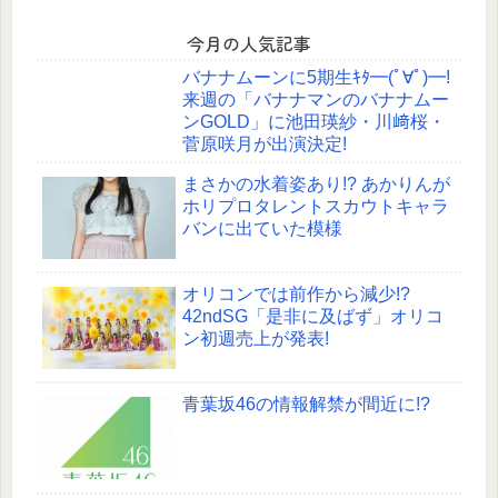
今月の人気記事
バナナムーンに5期生ｷﾀ━(ﾟ∀ﾟ)━!
来週の「バナナマンのバナナムー
ンGOLD」に池田瑛紗・川﨑桜・
菅原咲月が出演決定!
まさかの水着姿あり!? あかりんが
ホリプロタレントスカウトキャラ
バンに出ていた模様
オリコンでは前作から減少!?
42ndSG「是非に及ばず」オリコ
ン初週売上が発表!
青葉坂46の情報解禁が間近に!?