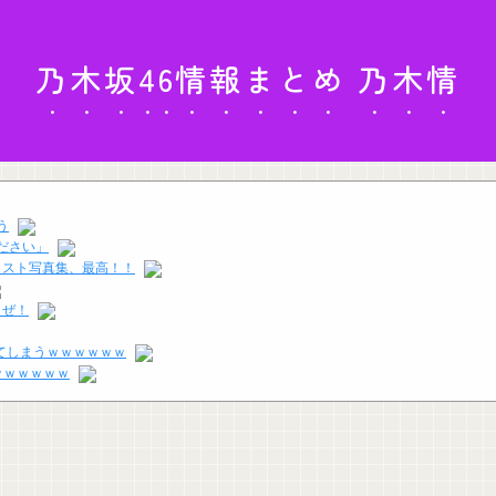
乃木坂46情報まとめ 乃木情
う
ださい」
ラスト写真集、最高！！
うぜ！
ってしまうｗｗｗｗｗｗ
ｗｗｗｗｗｗ
ｗ
」事案が発生するｗｗｗｗ
歳こいてラブコメ（笑）恥ずかしくないの？」←やめたれｗと話題に