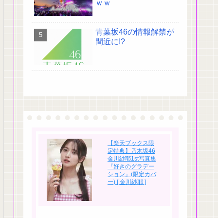
ｗｗ
青葉坂46の情報解禁が
間近に!?
【楽天ブックス限
定特典】乃木坂46
金川紗耶1st写真集
『好きのグラデー
ション』(限定カバ
ー) [ 金川紗耶 ]