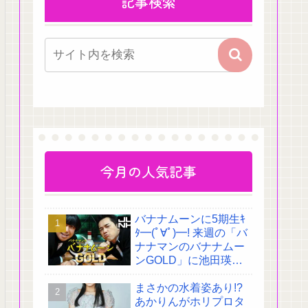
記事検索
今月の人気記事
バナナムーンに5期生ｷ
ﾀ━(ﾟ∀ﾟ)━! 来週の「バ
ナナマンのバナナムー
ンGOLD」に池田瑛
紗・川﨑桜・菅原咲月
まさかの水着姿あり!?
が出演決定!
あかりんがホリプロタ