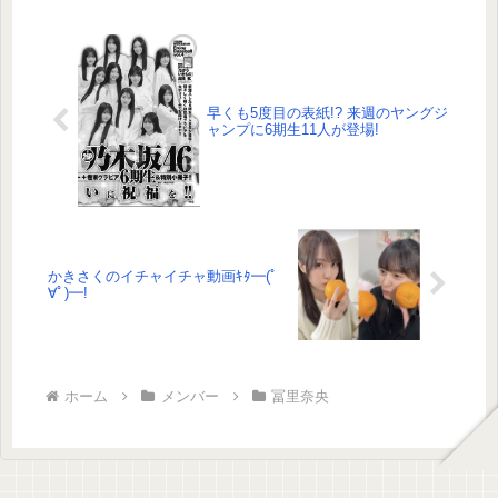
早くも5度目の表紙!? 来週のヤングジ
ャンプに6期生11人が登場!
かきさくのイチャイチャ動画ｷﾀ━(ﾟ
∀ﾟ)━!
ホーム
メンバー
冨里奈央