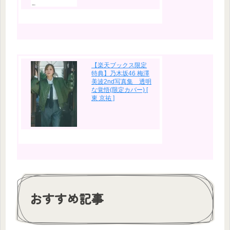
【楽天ブックス限定
特典】乃木坂46 梅澤
美波2nd写真集 透明
な覚悟(限定カバー) [
東 京祐 ]
おすすめ記事