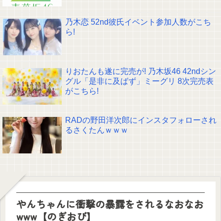
乃木恋 52nd彼氏イベント参加人数がこち
ら!
りおたんも遂に完売が! 乃木坂46 42ndシン
グル「是非に及ばず」ミーグリ 8次完売表
がこちら!
RADの野田洋次郎にインスタフォローされ
るさくたんｗｗｗ
やんちゃんに衝撃の暴露をされるなおなお
www【のぎおび】