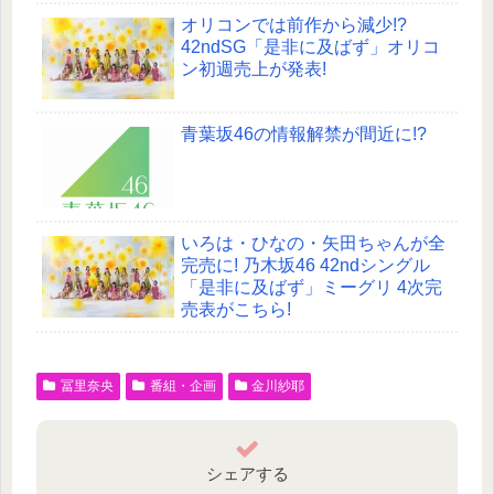
オリコンでは前作から減少!?
42ndSG「是非に及ばず」オリコ
ン初週売上が発表!
青葉坂46の情報解禁が間近に!?
いろは・ひなの・矢田ちゃんが全
完売に! 乃木坂46 42ndシングル
「是非に及ばず」ミーグリ 4次完
売表がこちら!
冨里奈央
番組・企画
金川紗耶
シェアする