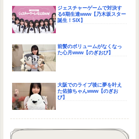
ジェスチャーゲームで対決す
る6期生達www【乃木坂スター
誕生！SIX】
前髪のボリュームがなくなっ
た心月www【のぎおび】
大阪でのライブ後に夢を叶え
た佑捺ちゃんwww【のぎお
び】