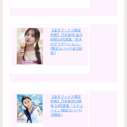
【楽天ブックス限定
特典】乃木坂46 金川
紗耶1st写真集『好き
のグラデーション』
(限定カバー) [ 金川紗
耶 ]
【楽天ブックス限定
特典】乃木坂46川崎
桜 1st写真集『エチュ
ード』(限定カバー) [
川崎桜 ]