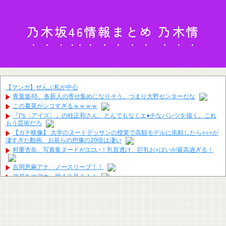
乃木坂46情報まとめ 乃木情
【マンガ】ぜんぶ私が中心
青葉坂46、各新人の寄せ集めになりそう。つまり大野センターだな
この夏菜がシコすぎるｗｗｗｗ
『I"s〈アイズ〉』の桂正和さん、とんでもなくエ●チなパンツを描く。これ
もう芸術だろ
【ガチ映像】 大学のヌードデッサンの授業で高額モデルに依頼したら○○○が
凄すぎた動画、お前らの想像の20倍は凄い
村重杏奈、写真集ヌードがエ□い！乳首透け、巨乳お○ぱいが最高過ぎる！
吉岡恵麻アナ ノースリーブ！！
福戸あやアナ 脇チラ見え！！
鈴木奈穂子アナ 袖口からインナーチラ見え！！【GIF動画あり】
宮﨑あずさアナ セクシーノースリーブ！！
【画像】どのくノ一を快楽責めしたいｗｗｗｗｗ
（ ´_ゝ`）中道・立憲・公明、国会内で「熊本地震対策本部会議」各省庁か
らヒアリング・現地から意見聴取「パーティション、人手、宿泊施設の不足