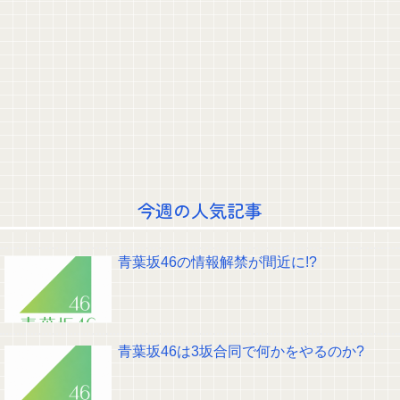
や、...
乃木坂で一番顔がエ●い子ｗｗｗｗｗｗｗｗｗｗｗｗｗｗｗｗｗｗｗ
海外「世界で日本を死守するぞ！」 日本の消防署を訪れたちびっ子集団が世
界をメロメロに
中国製ルーター20機種にバックドア 外部から完全制御できる機能が仕込ま
れていた
青葉坂46さん、ついに大変なことが発覚する・・・
一ノ瀬美空ちゃん、本日の｢タダイマ！｣に生出演！！！【乃木坂46】
渡邊渚さん「私がPTSDと診断された当時、世間はまだPTSDという言葉は浸
透されていませんでした」
【芸能】立川志らく、ヒカルを弟子にしたことへの「談志が泣いてるぞ」の
声を“一言”でピシャリ
8/7 本日の乃木活スケジュールです！！！【乃木坂46】
今週の人気記事
【議論】森平麗心、43枚目は選抜継続か？
クレバテスⅡ-魔獣の王と偽りの勇者伝承- 第4話 感想：敵を探すよりトアの
書を餌に誘き出す作戦！
【画像】顔100点、体30点の女ｗｗｗ
青葉坂46の情報解禁が間近に!?
【元日向坂46】ジャンボさん、某OGと新番組始動へ！！
【櫻坂46】山田桃実からお知らせ
Powered by livedoor 相互RSS
青葉坂46は3坂合同で何かをやるのか?