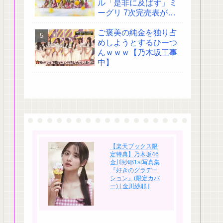
ル「是非に及ばず」ミ
ーグリ 7次完売表がこ
ちら!
ご褒美の純金を独り占
めしようとするひーつ
んｗｗｗ【乃木坂工事
中】
【楽天ブックス限
定特典】乃木坂46
金川紗耶1st写真集
『好きのグラデー
ション』(限定カバ
ー) [ 金川紗耶 ]