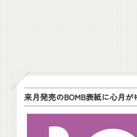
【朗報】鈴木佑捺さん、色素が白すぎてしまう【画像】
【画像】稲熊ひなってやっぱり胸大きいよなぁ【ひなまる】【櫻坂46
池田瑛紗ちゃん、｢Qさま｣出演ｷﾀ━(ﾟ∀ﾟ)━!【乃木坂46】
【動画】やっぱり的野美青のお胸が成長中！【櫻坂46】
井上和ちゃん、湾岸スタジオで警備員に止められるｗ【乃木坂46】
【朗報】へずまりゅう、熊本被災地でボランティア活動をして皆を笑顔
【画像】令和最新版・あのちゃん、エッッッッッッッッッッ！
クレバテスⅡ-魔獣の王と偽りの勇者伝承- 第4話 感想：敵を探すよ
【画像】顔100点、体30点の女ｗｗｗ
【元日向坂46】ジャンボさん、某OGと新番組始動へ！！
【櫻坂46】山田桃実からお知らせ
Powered by livedoor 相互RSS
来月発売のBOMB表紙に心月がｷﾀ