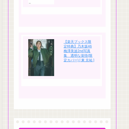
【楽天ブックス限
定特典】乃木坂46
梅澤美波2nd写真
集 透明な覚悟(限
定カバー) [ 東 京祐 ]