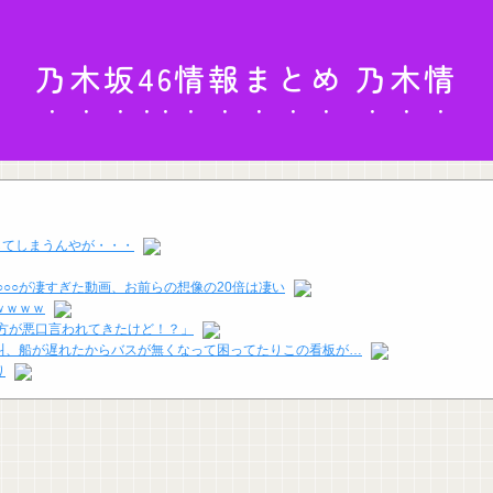
乃木坂46情報まとめ 乃木情
名してしまうんやが・・・
○○が凄すぎた動画、お前らの想像の20倍は凄い
ｗｗｗｗ
方が悪口言われてきたけど！？」
叫、船が遅れたからバスが無くなって困ってたりこの看板が…
り
wwwww