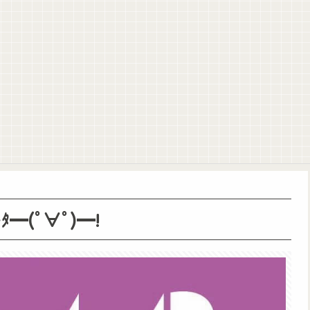
】
にするwww
りトアの書を餌に誘き出す作戦！
━(ﾟ∀ﾟ)━!