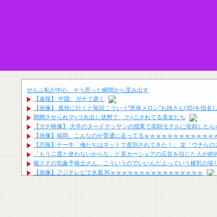
ぜんぶ私が中心、そう思った瞬間から歪み出す
【速報】 中国、ガチで逝く
【画像】 風俗に行くと毎回こういう"恵体メロン"お姉さん(35)を指
開脚させられマ○コ丸出し状態で、ク○ニされてる美女たち
【ガチ映像】 大学のヌードデッサンの授業で高額モデルに依頼したら○
【画像】福岡、こんなのが普通に走ってるｗｗｗｗｗｗｗｗｗｗｗｗ
【悲報】チー牛「俺たちはネットで差別されてきた！」 女「ウチらの
「もう二度と使わないからな」と某カーシェアの広告を信じた人が絶
報ステの気象予報士さん、こういうのでいいんだよっていう横乳の張
【画像】フジテレビで水着JKｗｗｗｗｗｗｗｗｗｗｗｗｗｗｗｗ
刈川くるみアナ ノースリーブの●●！！
【画像】マスパンこと枡田絵理奈アナ、地上波でまさかのパンチラ
【画像】アナウンサーさん(26)、地上波で自前のJKコスプレを披露ww
冨里奈央ちゃん、おへそ見せガチでエグいって・・・