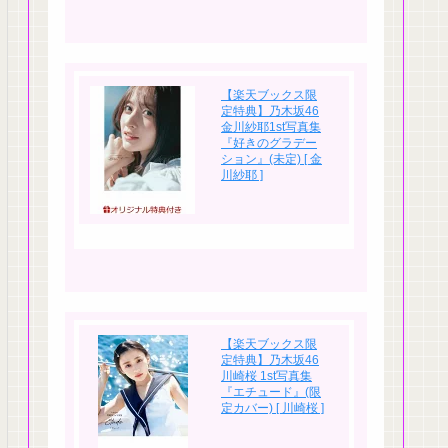
【楽天ブックス限
定特典】乃木坂46
金川紗耶1st写真集
『好きのグラデー
ション』(未定) [ 金
川紗耶 ]
【楽天ブックス限
定特典】乃木坂46
川崎桜 1st写真集
『エチュード』(限
定カバー) [ 川崎桜 ]