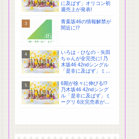
に及ばず」オリコン初
週売上が発表!
青葉坂46の情報解禁が
間近に!?
いろは・ひなの・矢田
ちゃんが全完売に! 乃
木坂46 42ndシングル
「是非に及ばず」ミー
グリ 4次完売表がこち
6期が徐々に伸びる!?
ら!
乃木坂46 42ndシング
ル「是非に及ばず」ミ
ーグリ 6次完売表がこ
ちら!