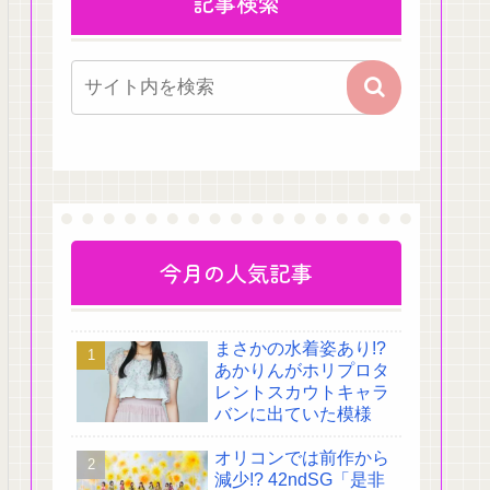
記事検索
今月の人気記事
まさかの水着姿あり!?
あかりんがホリプロタ
レントスカウトキャラ
バンに出ていた模様
オリコンでは前作から
減少!? 42ndSG「是非