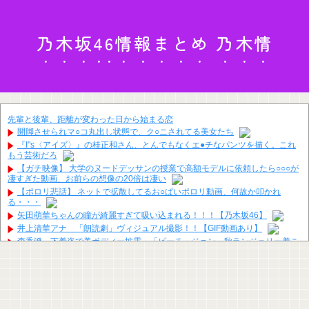
乃木坂46情報まとめ 乃木情
先輩と後輩、距離が変わった日から始まる恋
開脚させられマ○コ丸出し状態で、ク○ニされてる美女たち
『I"s〈アイズ〉』の桂正和さん、とんでもなくエ●チなパンツを描く。これ
もう芸術だろ
【ガチ映像】 大学のヌードデッサンの授業で高額モデルに依頼したら○○○が
凄すぎた動画、お前らの想像の20倍は凄い
【ポロリ悲話】 ネットで拡散してるお○ぱいポロリ動画、何故か叩かれ
る・・・
矢田萌華ちゃんの瞳が綺麗すぎて吸い込まれる！！！【乃木坂46】
井上清華アナ 「朗読劇」ヴィジュアル撮影！！【GIF動画あり】
森香澄、下着姿で美ボディー披露 「ピーチ・ジョン」秋ランジェリー着こ
なし Tバック姿も公開
河出奈都美アナ ノースリニットの●●、横乳、脇！！【GIF動画あり】
福戸あやアナ 脇チラ見え！！
【画像】フジテレビで水着JKｗｗｗｗｗｗｗｗｗｗｗｗｗｗｗｗ
【画像】女子アナ２人が並んだ結果ｗｗｗｗｗｗｗｗｗｗｗｗｗｗｗｗｗｗ