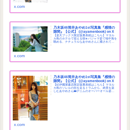
x.com
乃木坂46筒井あやめ1st写真集『感情の
隙間』【公式】 (@ayamenbook) on X
【楽天ブックス限定版裏表紙はこちら】マヨル
カ島のホテルで迎える朝☀️パジャマ姿で地中海を
眺める、ナチュラルなあやめさんに癒されてく
ださい🌊#筒井あやめ1st写真集 #感情の隙間｜6
月3日発売🧺楽天ブックス限定
x.com
乃木坂46筒井あやめ1st写真集『感情の
隙間』【公式】 (@ayamenbook) on X
【紀伊國屋書店限定版裏表紙はこちら】マヨル
カ島のソレルの街を走るトラムから、絶景を楽
しむあやめさん🚋デニムのオーバーオール姿
で、旅のワンシーンを切り取った裏表紙です🌿#
筒井あやめ1st写真集 #感情の隙間｜6月3日発売
🏰紀伊國屋限定
x.com