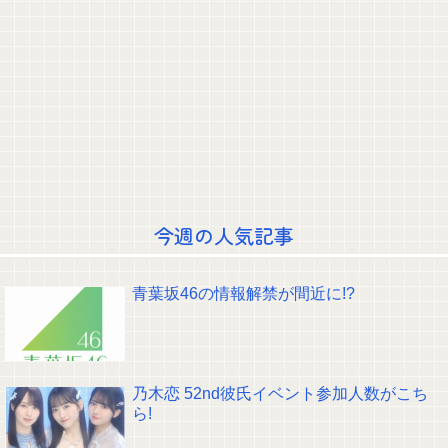
ｗｗｗｗｗｗｗｗｗｗｗｗ 【Pickup06072014】
【急募】「国内評価:S、海外評価:G」 ←思い浮かべたモノwwwwwwww
【画像】女の子「ねー、ドライヤーかけて？♡」
【悲報】超人気アイドルさん、素のテンションが怖すぎると話題に・・・
今回もパテレの概要欄が凄すぎるｗｗｗ 【乃木坂46】
ポーズてんこ盛りのプロアイドル田村真佑ちゃん！！！【乃木坂46】
【悲報】霜降り明星粗品さん、後輩芸人のファンから苦言を呈されブチギレ
発狂…
【画像】Kカップお○ぱいを下から眺めるとｗｗｗ
【動画】乃木坂野球部の若鷹軍団のダンスかわええ！！！【乃木坂46】
【朗報】ミーグリ8次結果…ついに長嶋に1完売がつく！！！
クレバテスⅡ-魔獣の王と偽りの勇者伝承- 第4話 感想：敵を探すよりトアの
今週の人気記事
書を餌に誘き出す作戦！
【画像】顔100点、体30点の女ｗｗｗ
【元日向坂46】ジャンボさん、某OGと新番組始動へ！！
青葉坂46の情報解禁が間近に!?
【櫻坂46】山田桃実からお知らせ
Powered by livedoor 相互RSS
乃木恋 52nd彼氏イベント参加人数がこち
ら!