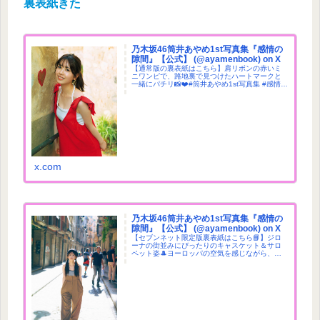
裏表紙きた
乃木坂46筒井あやめ1st写真集『感情の
隙間』【公式】 (@ayamenbook) on X
【通常版の裏表紙はこちら】肩リボンの赤いミ
ニワンピで、路地裏で見つけたハートマークと
一緒にパチリ📸❤️#筒井あやめ1st写真集 #感情の
隙間｜6月3日発売🐚Amazon 💐セブン 🧺楽天 🏰
紀伊國屋
x.com
乃木坂46筒井あやめ1st写真集『感情の
隙間』【公式】 (@ayamenbook) on X
【セブンネット限定版裏表紙はこちら📘】ジロ
ーナの街並みにぴったりのキャスケット＆サロ
ペット姿🎩ヨーロッパの空気を感じながら、街
をおさんぽするあやめさんの裏表紙です🚶‍♀️#筒井
あやめ1st写真集 #感情の隙間｜6月3日発売💐セ
ブン限定