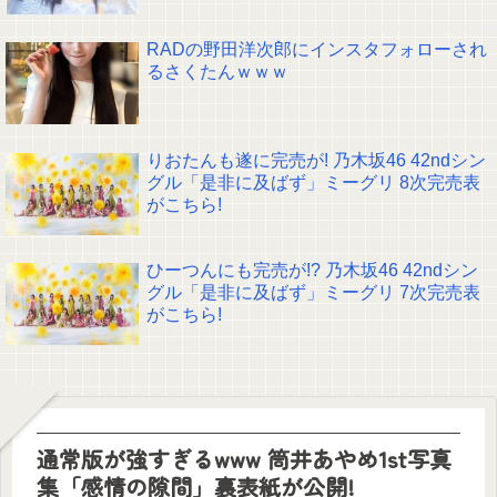
RADの野田洋次郎にインスタフォローされ
るさくたんｗｗｗ
りおたんも遂に完売が! 乃木坂46 42ndシン
グル「是非に及ばず」ミーグリ 8次完売表
がこちら!
ひーつんにも完売が!? 乃木坂46 42ndシン
グル「是非に及ばず」ミーグリ 7次完売表
がこちら!
通常版が強すぎるwww 筒井あやめ1st写真
集「感情の隙間」裏表紙が公開!