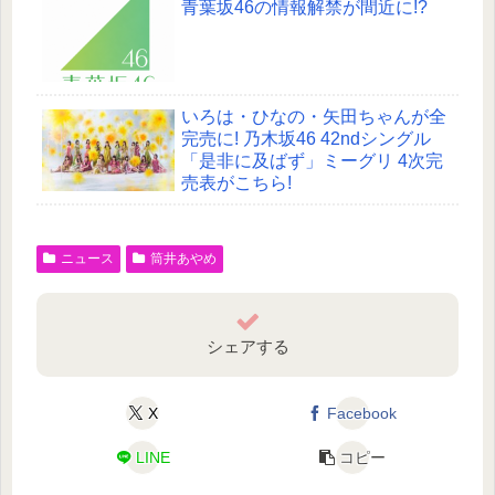
青葉坂46の情報解禁が間近に!?
いろは・ひなの・矢田ちゃんが全
完売に! 乃木坂46 42ndシングル
「是非に及ばず」ミーグリ 4次完
売表がこちら!
ニュース
筒井あやめ
シェアする
X
Facebook
LINE
コピー