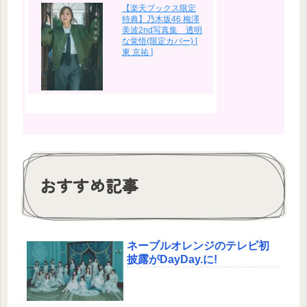
【楽天ブックス限定
特典】乃木坂46 梅澤
美波2nd写真集 透明
な覚悟(限定カバー) [
東 京祐 ]
おすすめ記事
ネーブルオレンジのテレビ初
披露がDayDay.に!