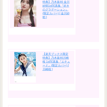
特典】乃木坂46 金川
紗耶1st写真集『好き
のグラデーション』
(限定カバー) [ 金川紗
耶 ]
【楽天ブックス限定
特典】乃木坂46川崎
桜 1st写真集『エチュ
ード』(限定カバー) [
川崎桜 ]