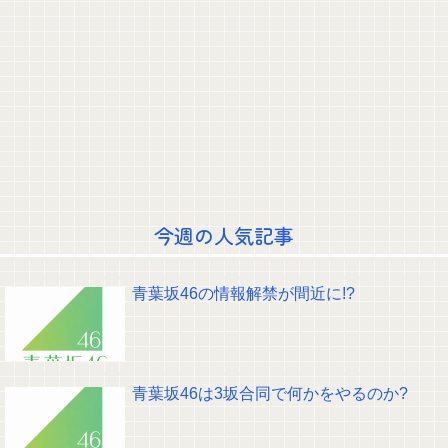
河出奈都美アナ ノースリニットの●●、横乳、脇！！【GIF動画あり】
吉岡恵麻アナ ノースリーブ！！
【画像】こんなだらしない体型の女子が好きなやついる？
福戸あやアナ 脇チラ見え！！
一ノ瀬美空ちゃん、イワシの三枚おろしに挑戦！！！【乃木坂46】
≠ME『313,813』 櫻坂46『251,590』←これ
小坂菜緒の最新『下半身』ガチでエグいって・・・
佐久間宣行『（井上和に対して）あの子売れますよ』
佐久間宣行『（井上和に対して）あの子売れますよ』
矢田萌華ちゃんの瞳が綺麗すぎて吸い込まれる！！！【乃木坂46】
今回もパテレの概要欄が凄すぎるｗｗｗ 【乃木坂46】
クレバテスⅡ-魔獣の王と偽りの勇者伝承- 第4話 感想：敵を探すよりトアの
書を餌に誘き出す作戦！
今週の人気記事
【画像】顔100点、体30点の女ｗｗｗ
【元日向坂46】ジャンボさん、某OGと新番組始動へ！！
【櫻坂46】山田桃実からお知らせ
青葉坂46の情報解禁が間近に!?
Powered by livedoor 相互RSS
青葉坂46は3坂合同で何かをやるのか?