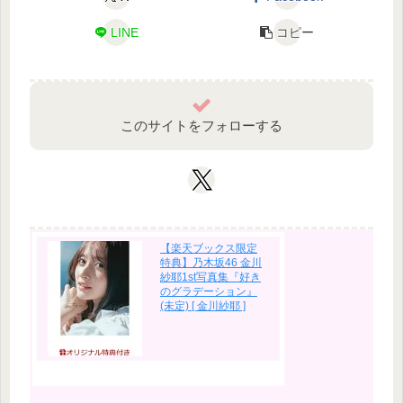
LINE
コピー
このサイトをフォローする
【楽天ブックス限定
特典】乃木坂46 金川
紗耶1st写真集『好き
のグラデーション』
(未定) [ 金川紗耶 ]