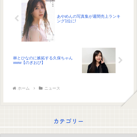
あやめんの写真集が週間売上ランキ
ング1位に!
林とひなのに嫉妬する久保ちゃん
www【のぎおび】
ホーム
ニュース
カテゴリー