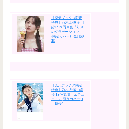
【楽天ブックス限定
特典】乃木坂46 金川
紗耶1st写真集『好き
のグラデーション』
(限定カバー) [ 金川紗
耶 ]
【楽天ブックス限定
特典】乃木坂46川崎
桜 1st写真集『エチュ
ード』(限定カバー) [
川崎桜 ]