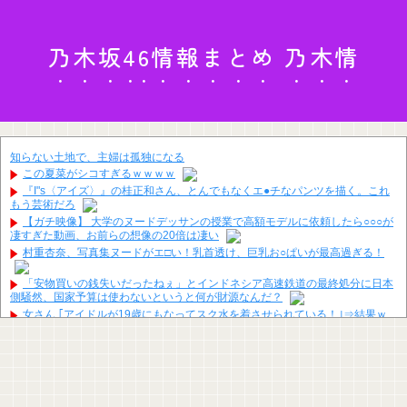
乃木坂46情報まとめ 乃木情
知らない土地で、主婦は孤独になる
この夏菜がシコすぎるｗｗｗｗ
『I"s〈アイズ〉』の桂正和さん、とんでもなくエ●チなパンツを描く。これ
もう芸術だろ
【ガチ映像】 大学のヌードデッサンの授業で高額モデルに依頼したら○○○が
凄すぎた動画、お前らの想像の20倍は凄い
村重杏奈、写真集ヌードがエ□い！乳首透け、巨乳お○ぱいが最高過ぎる！
「安物買いの銭失いだったねぇ」とインドネシア高速鉄道の最終処分に日本
側騒然、国家予算は使わないというと何が財源なんだ？
女さん ｢アイドルが19歳にもなってスク水を着させられている！｣⇒結果ｗ
ｗｗ
【画像】フジの新人アナさん、二人とも腋を見せてくれない
【朗報】パウ・パトロールのスカイとか言うドスケベ雌犬🐶ｗｗｗｗｗｗｗ
ｗｗｗｗｗ
なんでみんなそんなに共産主義嫌なん？