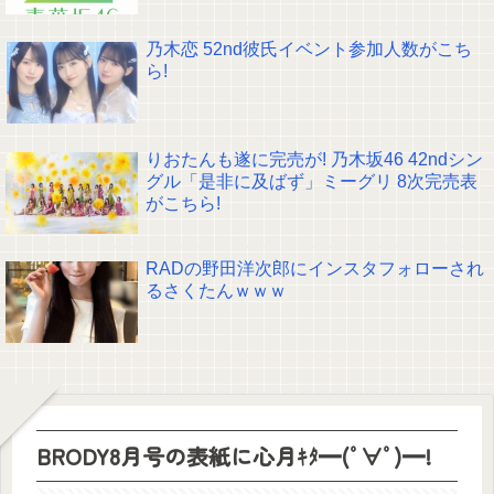
乃木恋 52nd彼氏イベント参加人数がこち
ら!
りおたんも遂に完売が! 乃木坂46 42ndシン
グル「是非に及ばず」ミーグリ 8次完売表
がこちら!
RADの野田洋次郎にインスタフォローされ
るさくたんｗｗｗ
BRODY8月号の表紙に心月ｷﾀ━(ﾟ∀ﾟ)━!