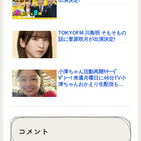
出演決定!
TOKYOFM 川島明 そもそもの
話に菅原咲月が出演決定!
小津ちゃん活動再開ｷﾀ━(ﾟ
∀ﾟ)━! 来週月曜日に46分TV小
津ちゃんおかえり生配信も決
定!
コメント