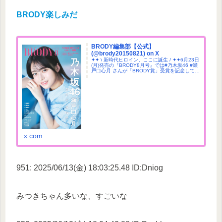
BRODY楽しみだ
BRODY編集部【公式】
(@brody20150821) on X
✦✦ \ 新時代ヒロイン、ここに誕生 / ✦✦6月23日
(月)発売の『BRODY8月号』では#乃木坂46 #瀬
戸口心月 さんが「BRODY賞」受賞を記念して初
の表紙に登場🏆デビュー直後から注目を集め
た“あどけなさと透明感”をそのままに、今しか見
られない彼女の姿を21ページにわたってお届け
します👀✨✨
x.com
951: 2025/06/13(金) 18:03:25.48 ID:Dniog
みつきちゃん多いな、すごいな