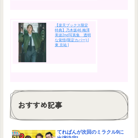
【楽天ブックス限定
特典】乃木坂46 梅澤
美波2nd写真集 透明
な覚悟(限定カバー) [
東 京祐 ]
おすすめ記事
てれぱんが次回のミラクル9に