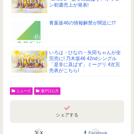
ン初週売上が発表!
青葉坂46の情報解禁が間近に!?
いろは・ひなの・矢田ちゃんが全
完売に! 乃木坂46 42ndシングル
「是非に及ばず」ミーグリ 4次完
売表がこちら!
ニュース
瀬戸口心月
シェアする
X
Facebook