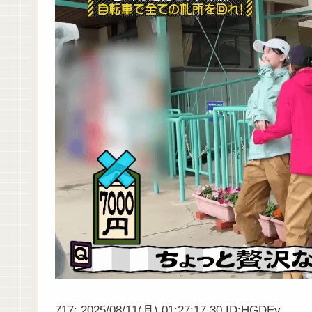
717: 2025/08/11(月) 01:27:17.30 ID:HGDEv