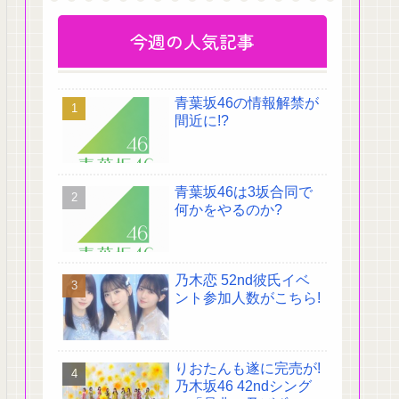
今週の人気記事
青葉坂46の情報解禁が
間近に!?
青葉坂46は3坂合同で
何かをやるのか?
乃木恋 52nd彼氏イベ
ント参加人数がこちら!
りおたんも遂に完売が!
乃木坂46 42ndシング