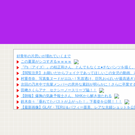
好青年の片思いが壊れていくまで
この夏菜がシコすぎるｗｗｗｗ
『I"s〈アイズ〉』の桂正和さん、とんでもなくエ●チなパンツを描く
【閲覧注意】 お願いだからフェイクであってほしいこの女児の動画、
村重杏奈、写真集ヌードがエ□い！乳首透け、巨乳お○ぱいが最高過ぎ
次回の乃木中で先輩メンバーの意外な素顔が明らかに！さらに卒業する
田﨑さくらアナ セクシーノースリーブ脇！！
【朗報】爆胸の気象予報士さん、NHKから解き放たれる
鈴木奈々「垂れてたバストが上がった！」下着姿を公開！！！
【最新画像】GLAY・TERU＆パフィー亜美、レアな夫婦ショットを
【画像】どのくノ一を快楽責めしたいｗｗｗｗｗ
韓国KOSPIで徹底的に儲けたい某海外資本、韓国人投資家に楽観的す
【画像】コミケのインタビュー、とんでもない逸材が登場ｗｗｗｗｗｗ 【Pi
海外「日本なんて行くんじゃなかった…」 日本を知ってしまったディ