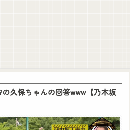
しくいただいていた模様。小学館第三者委員会が公表
ィすぎるwww
！！！【乃木坂46】
りトアの書を餌に誘き出す作戦！
?の久保ちゃんの回答www【乃木坂