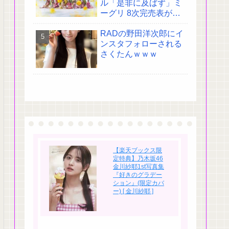
ル「是非に及ばず」ミ
ーグリ 8次完売表がこ
ちら!
RADの野田洋次郎にイ
ンスタフォローされる
さくたんｗｗｗ
【楽天ブックス限
定特典】乃木坂46
金川紗耶1st写真集
『好きのグラデー
ション』(限定カバ
ー) [ 金川紗耶 ]