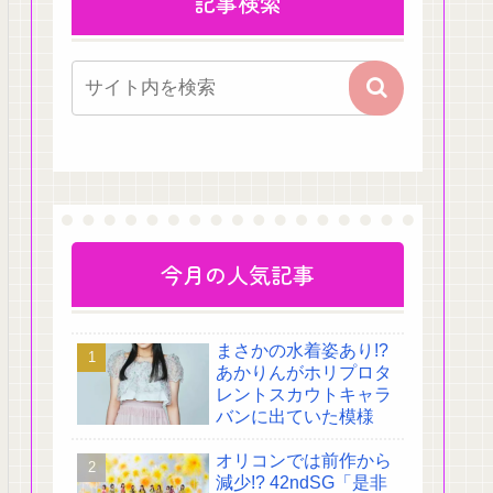
記事検索
今月の人気記事
まさかの水着姿あり!?
あかりんがホリプロタ
レントスカウトキャラ
バンに出ていた模様
オリコンでは前作から
減少!? 42ndSG「是非