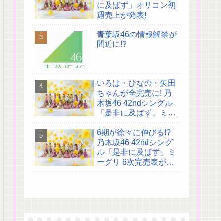
に及ばず」オリコン初
週売上が発表!
青葉坂46の情報解禁が
間近に!?
いろは・ひなの・矢田
ちゃんが全完売に! 乃
木坂46 42ndシングル
「是非に及ばず」ミー
グリ 4次完売表がこち
6期が徐々に伸びる!?
ら!
乃木坂46 42ndシング
ル「是非に及ばず」ミ
ーグリ 6次完売表がこ
ちら!