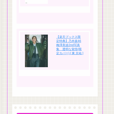
【楽天ブックス限
定特典】乃木坂46
梅澤美波2nd写真
集 透明な覚悟(限
定カバー) [ 東 京祐 ]