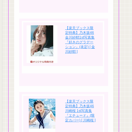
【楽天ブックス限
定特典】乃木坂46
金川紗耶1st写真集
『好きのグラデー
ション』(未定) [ 金
川紗耶 ]
【楽天ブックス限
定特典】乃木坂46
川崎桜 1st写真集
『エチュード』(限
定カバー) [ 川崎桜 ]