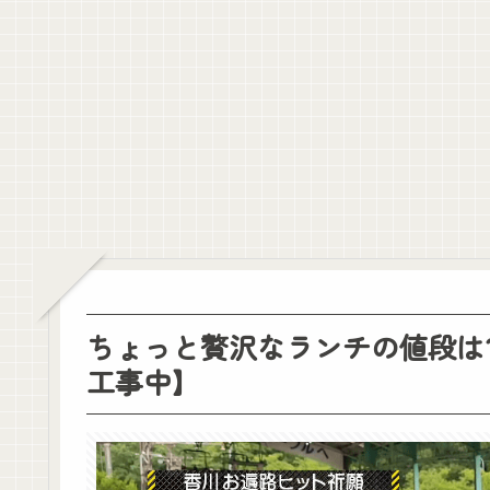
【悲報】マンガの編集者、令和になってもグラビアのアイドルを美味
【朗報】菅原咲月の浴衣2026、ガチで一線を越えるwwwwwww
10/29の｢MTV VMAJ 2026｣に出演決定！！！【乃木坂46】
【速報】田村保乃さん、その格好は夜の店じゃん・・・
【巨乳画像】大躍進中の桃月なしこ、水着グラビアがパーフェクトボデ
【速報】田村保乃さん、その格好は夜の店じゃん・・・
金川紗耶ちゃん、rienda 20周年を飾る｢26AW LOOKモデル｣に就任
クレバテスⅡ-魔獣の王と偽りの勇者伝承- 第4話 感想：敵を探すよ
【画像】顔100点、体30点の女ｗｗｗ
【元日向坂46】ジャンボさん、某OGと新番組始動へ！！
【櫻坂46】山田桃実からお知らせ
Powered by livedoor 相互RSS
ちょっと贅沢なランチの値段は
工事中】