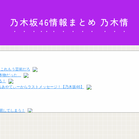
乃木坂46情報まとめ 乃木情
。これもう芸術だろ
本物だった…
る！
あやてぃーからラストメッセージ！【乃木坂46】
公開してしまう！
ぎる未来予測を提示して……
ckup07092041】
ズニー信者、帰国後『本家』に失望する事態に