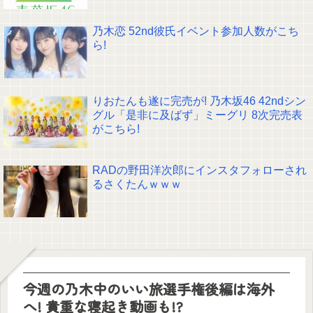
乃木恋 52nd彼氏イベント参加人数がこち
ら!
りおたんも遂に完売が! 乃木坂46 42ndシン
グル「是非に及ばず」ミーグリ 8次完売表
がこちら!
RADの野田洋次郎にインスタフォローされ
るさくたんｗｗｗ
今週の乃木中のいい旅選手権後編は海外
へ! 貴重な寝起き動画も!?