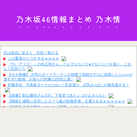
乃木坂46情報まとめ 乃木情
恋は疑惑に染まり、狂気へ変わる
この夏菜がシコすぎるｗｗｗｗ
『I"s〈アイズ〉』の桂正和さん、とんでもなくエ●チなパンツを描く。これ
もう芸術だろ
【ガチ映像】 大学のヌードデッサンの授業で高額モデルに依頼したら○○○が
凄すぎた動画、お前らの想像の20倍は凄い
村重杏奈、写真集ヌードがエ□い！乳首透け、巨乳お○ぱいが最高過ぎる！
【画像】影山優佳さん(25)、下着姿であたシコが止まらない
【朗報】減税に反対したエース級の財務官僚、左遷されるｗｗｗｗｗｗ
【悲報】日本の歴史、ついに『崩壊』してしまう・・・・・
【画像】関西2大美女 ←くっそかわいいと話題にｗｗｗ
【Pickup06072011】
【悲報】居酒屋、ブチギレ「6人で長居して会計4939円！喋りたいだけなら
公園に行ってくれ！！」
堤礼実アナ 「朗読劇」ヴィジュアル撮影！！【GIF動画あり】