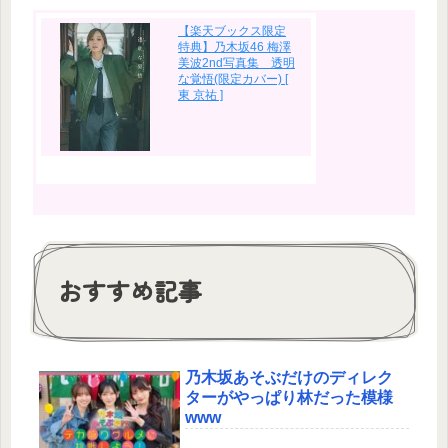
【楽天ブックス限定
特典】乃木坂46 梅澤
美波2nd写真集 透明
な覚悟(限定カバー) [
東 京祐 ]
おすすめ記事
乃木坂あそぶだけのディレク
ターがやっぱり林だった模様
www