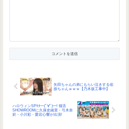
矢田ちゃんの弟にもらい泣きする佑
捺ちゃんｗｗｗ【乃木坂工事中】
ハロウィンSPｷﾀ━(ﾟ∀ﾟ)━! 猫舌
SHOWROOMに久保史緒里・弓木奈
於・小川彩・愛宕心響が出演!