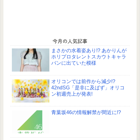
今月の人気記事
まさかの水着姿あり!? あかりんが
ホリプロタレントスカウトキャラ
バンに出ていた模様
オリコンでは前作から減少!?
42ndSG「是非に及ばず」オリコ
ン初週売上が発表!
青葉坂46の情報解禁が間近に!?