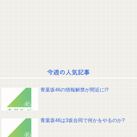
井上清華アナ 「朗読劇」ヴィジュアル撮影！！【GIF動画あり】
河出奈都美アナ ノースリニットの●●、横乳、脇！！【GIF動画あり】
吉岡恵麻アナ ノースリーブ！！
矢田萌華ちゃんの瞳が綺麗すぎて吸い込まれる！！！【乃木坂46】
今回もパテレの概要欄が凄すぎるｗｗｗ 【乃木坂46】
ポーズてんこ盛りのプロアイドル田村真佑ちゃん！！！【乃木坂46】
【悲報】霜降り明星粗品さん、後輩芸人のファンから苦言を呈されブチギレ
発狂…
【画像】Kカップお○ぱいを下から眺めるとｗｗｗ
【動画】乃木坂野球部の若鷹軍団のダンスかわええ！！！【乃木坂46】
【朗報】ミーグリ8次結果…ついに長嶋に1完売がつく！！！
クレバテスⅡ-魔獣の王と偽りの勇者伝承- 第4話 感想：敵を探すよりトアの
書を餌に誘き出す作戦！
今週の人気記事
【画像】顔100点、体30点の女ｗｗｗ
【元日向坂46】ジャンボさん、某OGと新番組始動へ！！
【櫻坂46】山田桃実からお知らせ
青葉坂46の情報解禁が間近に!?
Powered by livedoor 相互RSS
青葉坂46は3坂合同で何かをやるのか?