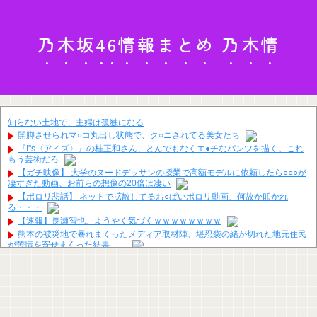
乃木坂46情報まとめ 乃木情
知らない土地で、主婦は孤独になる
開脚させられマ○コ丸出し状態で、ク○ニされてる美女たち
『I"s〈アイズ〉』の桂正和さん、とんでもなくエ●チなパンツを描く。これ
もう芸術だろ
【ガチ映像】 大学のヌードデッサンの授業で高額モデルに依頼したら○○○が
凄すぎた動画、お前らの想像の20倍は凄い
【ポロリ悲話】 ネットで拡散してるお○ぱいポロリ動画、何故か叩かれ
る・・・
【速報】長瀬智也、ようやく気づくｗｗｗｗｗｗｗｗ
熊本の被災地で暴れまくったメディア取材陣、堪忍袋の緒が切れた地元住民
が苦情を寄せまくった結果……
【悲報】「ブロック人数を調べるよ！」←好奇心で開いたら終わるサイトだ
った【HotTweets】
ハズレのフードコートに必ずある店ｗｗｗｗｗｗｗｗｗｗｗｗ
【画像】日本さん、避難所が各国と比べて優秀過ぎると話題に
竹﨑由佳アナ ピタパンのお尻！！