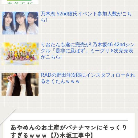
乃木恋 52nd彼氏イベント参加人数がこち
ら!
りおたんも遂に完売が! 乃木坂46 42ndシン
グル「是非に及ばず」ミーグリ 8次完売表
がこちら!
RADの野田洋次郎にインスタフォローされ
るさくたんｗｗｗ
あやめんのお土産がバナナマンにそっくり
すぎるｗｗｗ【乃木坂工事中】