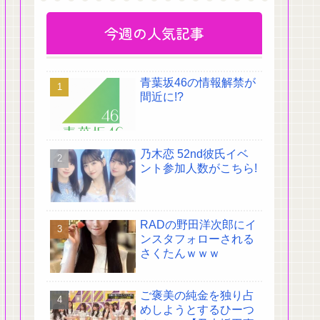
今週の人気記事
青葉坂46の情報解禁が
間近に!?
乃木恋 52nd彼氏イベ
ント参加人数がこちら!
RADの野田洋次郎にイ
ンスタフォローされる
さくたんｗｗｗ
ご褒美の純金を独り占
めしようとするひーつ