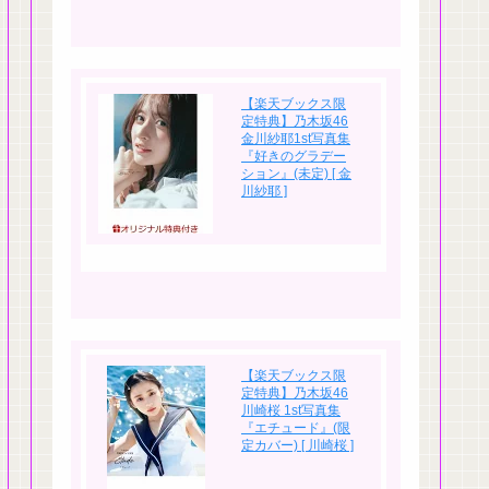
【楽天ブックス限
定特典】乃木坂46
金川紗耶1st写真集
『好きのグラデー
ション』(未定) [ 金
川紗耶 ]
【楽天ブックス限
定特典】乃木坂46
川崎桜 1st写真集
『エチュード』(限
定カバー) [ 川崎桜 ]