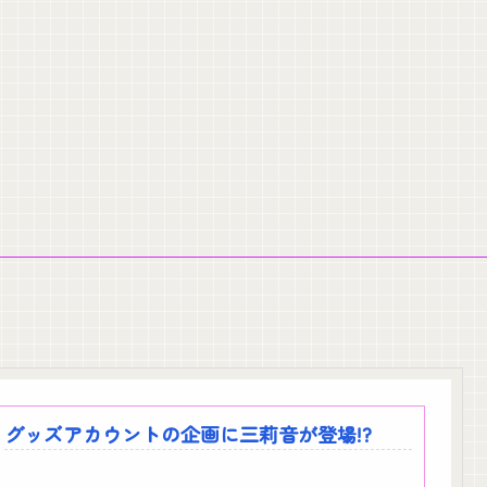
新！その内容がガチでヤバすぎる…
う…会社滅茶苦茶やろなぁ」
りトアの書を餌に誘き出す作戦！
グッズアカウントの企画に三莉音が登場!?