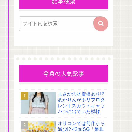
記事検索
今月の人気記事
まさかの水着姿あり!?
あかりんがホリプロタ
レントスカウトキャラ
バンに出ていた模様
オリコンでは前作から
減少!? 42ndSG「是非