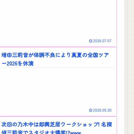
2026.07.07
増田三莉音が体調不良により真夏の全国ツア
ー2026を休演
2026.05.30
次回の乃木中は即興芝居ワークショップ! 名探
偵三莉音でスタジオ大爆笑!?www