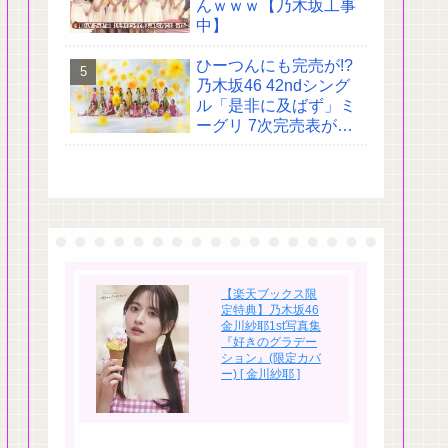
んｗｗｗ【乃木坂工事
中】
ひーつんにも完売が!?
乃木坂46 42ndシング
ル「是非に及ばず」ミ
ーグリ 7次完売表がこ
ちら!
【楽天ブックス限
定特典】乃木坂46
金川紗耶1st写真集
『好きのグラデー
ション』(限定カバ
ー) [ 金川紗耶 ]