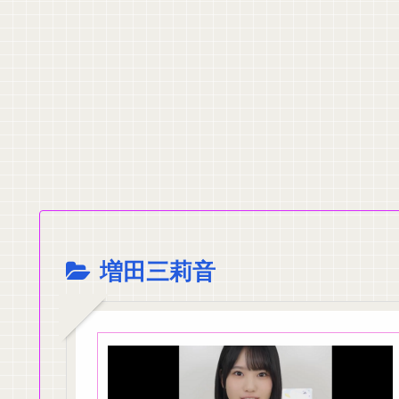
【画像】元ジャンポケ・斉藤慎二被告の妻・瀬戸サオリがインスタ更
【朗報】日向坂5期の美肌メン、ナマ腋が美しすぎる
櫻坂46と日向坂46のエース級メンバーの2ショット！
6期生曲 ｢命の色｣が好きすぎるアルさつｗ【乃木坂46】
日向坂OGの最新ランジェリー、もうエグいだろ・・・(画像どーん)
積水ハウス「地面師に55億円騙し取られた…」ワイ「はえーかわいそ
【画像】本田望結の妹、本田望結より実ってしまう
クレバテスⅡ-魔獣の王と偽りの勇者伝承- 第4話 感想：敵を探すよ
【画像】顔100点、体30点の女ｗｗｗ
【元日向坂46】ジャンボさん、某OGと新番組始動へ！！
【櫻坂46】山田桃実からお知らせ
Powered by livedoor 相互RSS
増田三莉音