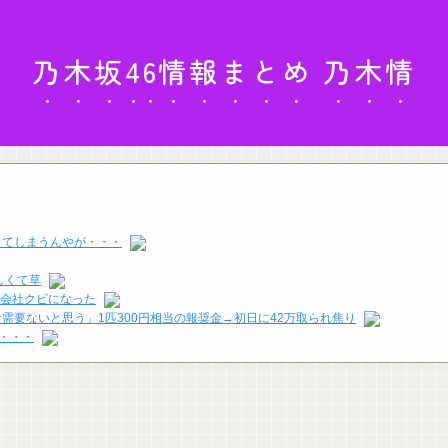
乃木坂46情報まとめ 乃木情
名してしまうんやが・・・
しくて草
て会社クビになった
需要ないと思う」1匹300円相当の報奨金→初日に42万取られ焦り
る・・・
り