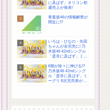
に及ばず」オリコン初
週売上が発表!
青葉坂46の情報解禁が
間近に!?
いろは・ひなの・矢田
ちゃんが全完売に! 乃
木坂46 42ndシングル
「是非に及ばず」ミー
グリ 4次完売表がこち
6期が徐々に伸びる!?
ら!
乃木坂46 42ndシング
ル「是非に及ばず」ミ
ーグリ 6次完売表がこ
ちら!