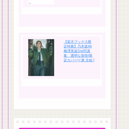
【楽天ブックス限
定特典】乃木坂46
梅澤美波2nd写真
集 透明な覚悟(限
定カバー) [ 東 京祐 ]