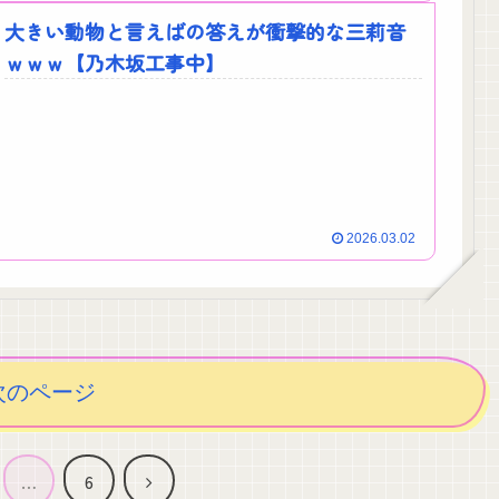
大きい動物と言えばの答えが衝撃的な三莉音
ｗｗｗ【乃木坂工事中】
2026.03.02
次のページ
次
…
6