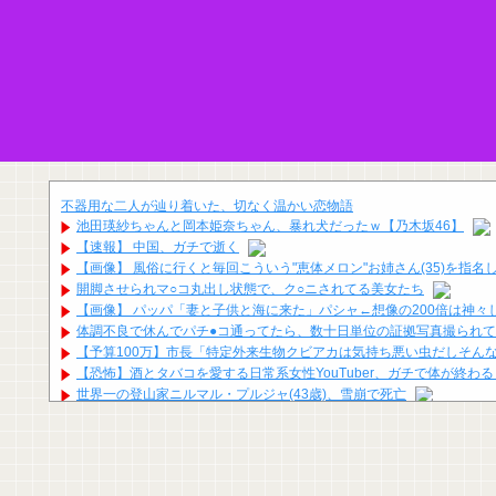
不器用な二人が辿り着いた、切なく温かい恋物語
池田瑛紗ちゃんと岡本姫奈ちゃん、暴れ犬だったｗ【乃木坂46】
【速報】 中国、ガチで逝く
【画像】 風俗に行くと毎回こういう"恵体メロン"お姉さん(35)を指
開脚させられマ○コ丸出し状態で、ク○ニされてる美女たち
【画像】 パッパ「妻と子供と海に来た」パシャ←想像の200倍は神々
体調不良で休んでパチ●コ通ってたら、数十日単位の証拠写真撮られ
【予算100万】市長「特定外来生物クビアカは気持ち悪い虫だしそんな
【恐怖】酒とタバコを愛する日常系女性YouTuber、ガチで体が終わ
世界一の登山家ニルマル・プルジャ(43歳)、雪崩で死亡
日本人「ジョジョの最高傑作は3部！」←これ謎だよな
宇賀神メグアナ ●●が微揺れ！！【GIF動画あり】
報ステの気象予報士さん、こういうのでいいんだよっていう横乳の張
刈川くるみアナ ノースリーブの●●！！