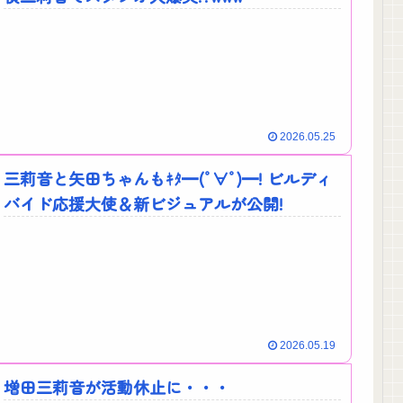
2026.05.25
三莉音と矢田ちゃんもｷﾀ━(ﾟ∀ﾟ)━! ビルディ
バイド応援大使＆新ビジュアルが公開!
2026.05.19
増田三莉音が活動休止に・・・