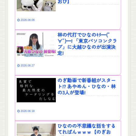
おび】
2026.08.06
林の代打でひなのｷﾀ━(ﾟ
∀ﾟ)━! 「東京パソコンクラ
ブ」に大越ひなのが出演決
定!
2026.06.27
のぎ動画で新番組がスター
ト!? あやめん・ひなの・林
の3人が登場!
2026.06.18
ひなのの不思議な話をする
てれぱんｗｗｗ【のぎお