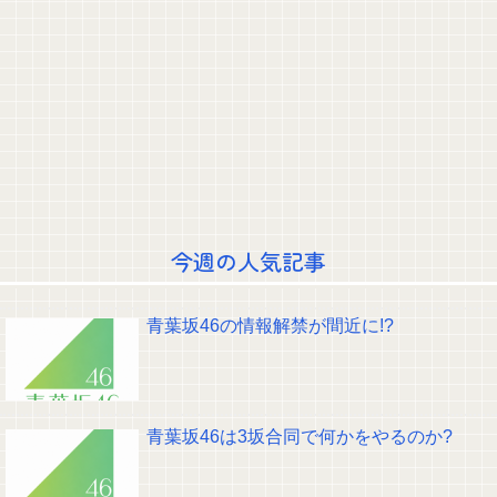
井上清華アナ 「朗読劇」ヴィジュアル撮影！！【GIF動画あり】
河出奈都美アナ ノースリニットの●●、横乳、脇！！【GIF動画あり】
吉岡恵麻アナ ノースリーブ！！
矢田萌華ちゃんの瞳が綺麗すぎて吸い込まれる！！！【乃木坂46】
今回もパテレの概要欄が凄すぎるｗｗｗ 【乃木坂46】
ポーズてんこ盛りのプロアイドル田村真佑ちゃん！！！【乃木坂46】
【悲報】霜降り明星粗品さん、後輩芸人のファンから苦言を呈されブチギレ
発狂…
【画像】Kカップお○ぱいを下から眺めるとｗｗｗ
【動画】乃木坂野球部の若鷹軍団のダンスかわええ！！！【乃木坂46】
【朗報】ミーグリ8次結果…ついに長嶋に1完売がつく！！！
クレバテスⅡ-魔獣の王と偽りの勇者伝承- 第4話 感想：敵を探すよりトアの
書を餌に誘き出す作戦！
今週の人気記事
【画像】顔100点、体30点の女ｗｗｗ
【元日向坂46】ジャンボさん、某OGと新番組始動へ！！
【櫻坂46】山田桃実からお知らせ
青葉坂46の情報解禁が間近に!?
Powered by livedoor 相互RSS
青葉坂46は3坂合同で何かをやるのか?