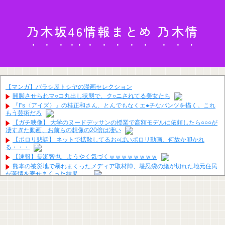
乃木坂46情報まとめ 乃木情
【マンガ】バラシ屋トシヤの漫画セレクション
開脚させられマ○コ丸出し状態で、ク○ニされてる美女たち
『I"s〈アイズ〉』の桂正和さん、とんでもなくエ●チなパンツを描く。これ
もう芸術だろ
【ガチ映像】 大学のヌードデッサンの授業で高額モデルに依頼したら○○○が
凄すぎた動画、お前らの想像の20倍は凄い
【ポロリ悲話】 ネットで拡散してるお○ぱいポロリ動画、何故か叩かれ
る・・・
【速報】長瀬智也、ようやく気づくｗｗｗｗｗｗｗｗ
熊本の被災地で暴れまくったメディア取材陣、堪忍袋の緒が切れた地元住民
が苦情を寄せまくった結果……
【悲報】「ブロック人数を調べるよ！」←好奇心で開いたら終わるサイトだ
った【HotTweets】
ハズレのフードコートに必ずある店ｗｗｗｗｗｗｗｗｗｗｗｗ
【画像】日本さん、避難所が各国と比べて優秀過ぎると話題に
竹﨑由佳アナ ピタパンのお尻！！