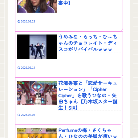
事中】
2026.02.23
うめみな・らっち・ひ～ち
ゃんのチョコレイト・ディ
スコがリバイバルｗｗｗ
2026.02.14
花澤香菜と「恋愛サーキュ
レーション」「Cipher
Cipher」を歌うひなの・矢
田ちゃん【乃木坂スター誕
生！SIX】
2026.02.03
Perfumeの梅・さくちゃ
ん・ひなのの美脚が凄いｗ