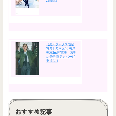
川崎桜 ]
【楽天ブックス限定
特典】乃木坂46 梅澤
美波2nd写真集 透明
な覚悟(限定カバー) [
東 京祐 ]
おすすめ記事