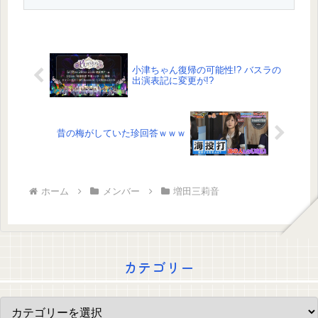
小津ちゃん復帰の可能性!? バスラの
出演表記に変更が!?
昔の梅がしていた珍回答ｗｗｗ
ホーム
メンバー
増田三莉音
カテゴリー