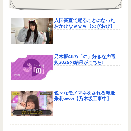
入国審査で踊ることになった
おかひなｗｗｗ【のぎおび】
乃木坂46の「の」好きな声選
抜2025の結果がこちら!
色々なモノマネをされる海邉
朱莉www【乃木坂工事中】