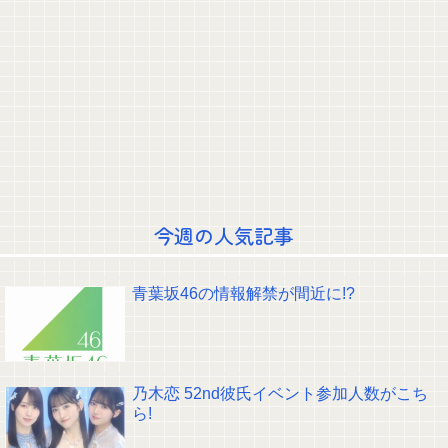
【画像】 村重杏奈さん(30)のお胸がコチラｗｗｗｗｗｗｗｗｗｗｗｗ
【画像】芸人コンビ完熟フレッシュの池田レイラ(21)さん、やらしく実って
しまうｗｗｗｗｗｗｗ
【画像】田中みな実(39)の最新お●ぱいがデケええええええええええ
井上清華アナ 「朗読劇」ヴィジュアル撮影！！【GIF動画あり】
【動画】浅井恋乃未のショーパン美脚！【このみん】【櫻坂46】
乃木坂グッズ公式InstagramとTikTokを開設！！！【乃木坂46】
【朗報】サクラミーツ公開収録、市役所のような年齢層に
【画像】小島凪紗のふくよかなお胸！【こんなぎ】【櫻坂46】
ナイナイ岡村、家事をめぐる妻の不満に「言ってくれたら済む話やん」にな
るみ「バイトやったらクビやで」説教受け黙り込む
ノーバン！瀬戸口心月ちゃんのセレモニアルピッチの様子がコチラ！！！
【乃木坂46】
今週の人気記事
【正論】談志 「ヤりまくった女…女房にする？」たけし 「…しないだろう
ねぇ、やっぱ」
クレバテスⅡ-魔獣の王と偽りの勇者伝承- 第4話 感想：敵を探すよりトアの
書を餌に誘き出す作戦！
青葉坂46の情報解禁が間近に!?
【画像】顔100点、体30点の女ｗｗｗ
【元日向坂46】ジャンボさん、某OGと新番組始動へ！！
【櫻坂46】山田桃実からお知らせ
Powered by livedoor 相互RSS
乃木恋 52nd彼氏イベント参加人数がこち
ら!