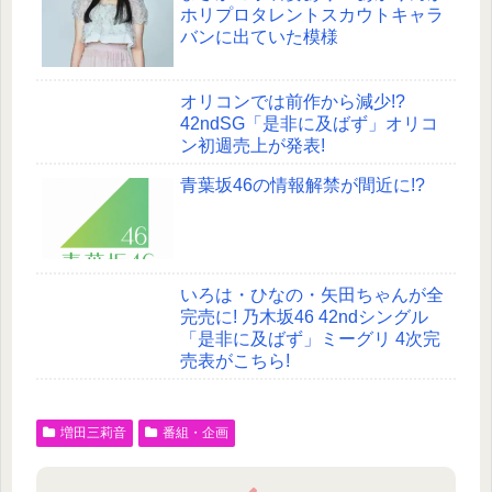
ホリプロタレントスカウトキャラ
バンに出ていた模様
オリコンでは前作から減少!?
42ndSG「是非に及ばず」オリコ
ン初週売上が発表!
青葉坂46の情報解禁が間近に!?
いろは・ひなの・矢田ちゃんが全
完売に! 乃木坂46 42ndシングル
「是非に及ばず」ミーグリ 4次完
売表がこちら!
増田三莉音
番組・企画