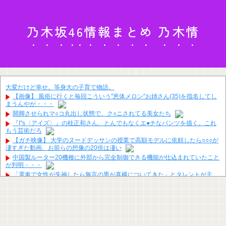
乃木坂46情報まとめ 乃木情
大変だけど幸せ。等身大の子育て物語。
【画像】 風俗に行くと毎回こういう"恵体メロン"お姉さん(35)を指名してし
まうんやが・・・
開脚させられマ○コ丸出し状態で、ク○ニされてる美女たち
『I"s〈アイズ〉』の桂正和さん、とんでもなくエ●チなパンツを描く。これ
もう芸術だろ
【ガチ映像】 大学のヌードデッサンの授業で高額モデルに依頼したら○○○が
凄すぎた動画、お前らの想像の20倍は凄い
中国製ルーター20機種に外部から完全制御できる機能が仕込まれていたこと
が判明・・・
「電車で女性が失神したら無言の男が真横についてきた」とタレントが主
張、虚言疑惑が出ると「その男の垢を発見した」と追加主張するも……
【悲報】生成AIさん、大学の教育現場をめちゃくちゃにしてしまう
【悲報】印刷会社とトラブルになった絵師、内容をXに投稿→物議を醸すｗ
ｗｗｗ
【悲報】NISA大暴落 一晩でマイナス20万円も吹き飛んだもよう