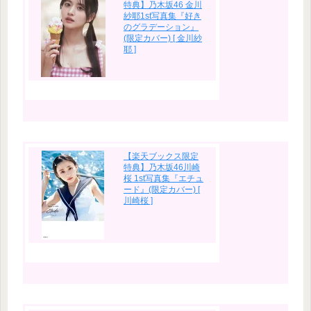
特典】乃木坂46 金川
紗耶1st写真集『好き
のグラデーション』
(限定カバー) [ 金川紗
耶 ]
【楽天ブックス限定
特典】乃木坂46川崎
桜 1st写真集『エチュ
ード』(限定カバー) [
川崎桜 ]