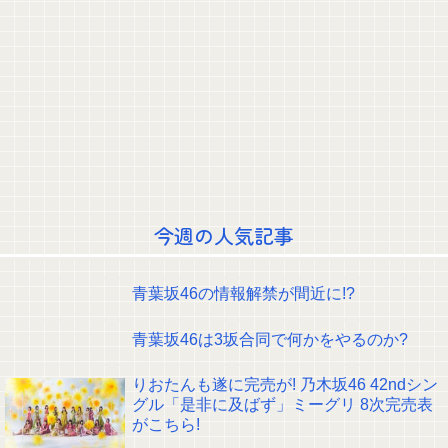
【画像】32歳美人さん、漫画グッズの注文キャンセルを43億円分繰り返しま
くり逮捕
畑下由佳アナ ニットの胸元がくっきり！！
【画像】声優の佐倉綾音(32)さん、アタシコに全力で振り切ってしまうｗｗ
ｗｗｗｗ
姫野美南アナ ピタピタ衣装でインタビュー、胸くっきり！！【GIF動画あ
り】
三山賀子アナと森山みなみアナ ●● ＆ ノースリーブ！！【GIF動画あり】
乃木坂の10月生まれってこんないるんだな！！！【乃木坂46】
【画像】だらしない体型の南米女www
イメージDVD界にブレイク確定の超大型新人が爆誕するwww黒髪清純乙
女・黒川結、顔もカラダも演技もIVファンから絶賛の嵐！！処女作「初結」の
動画＆画像まとめ！！
今週の人気記事
賀喜遥香ちゃん、ミニカズーで最駆けを演奏ｗ【乃木坂46】
瀬戸口心月ちゃんと森平麗心ちゃんのキスしそうな距離感！！！【乃木坂
46】
青葉坂46の情報解禁が間近に!?
与田ちゃん、プールで泳いでる姿を公開！！！【元乃木坂46】
クレバテスⅡ-魔獣の王と偽りの勇者伝承- 第4話 感想：敵を探すよりトアの
書を餌に誘き出す作戦！
青葉坂46は3坂合同で何かをやるのか?
【画像】顔100点、体30点の女ｗｗｗ
【元日向坂46】ジャンボさん、某OGと新番組始動へ！！
りおたんも遂に完売が! 乃木坂46 42ndシン
【櫻坂46】山田桃実からお知らせ
グル「是非に及ばず」ミーグリ 8次完売表
Powered by livedoor 相互RSS
がこちら!