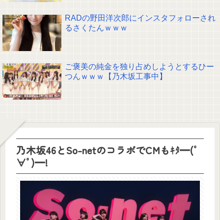
RADの野田洋次郎にインスタフォローされ
るさくたんｗｗｗ
ご褒美の純金を独り占めしようとするひー
つんｗｗｗ【乃木坂工事中】
乃木坂46とSo-netのコラボでCMもｷﾀ━(ﾟ
∀ﾟ)━!