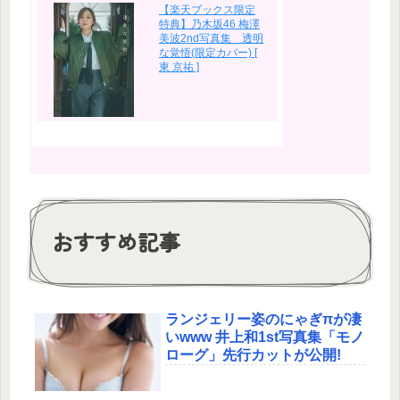
【楽天ブックス限定
特典】乃木坂46 梅澤
美波2nd写真集 透明
な覚悟(限定カバー) [
東 京祐 ]
おすすめ記事
ランジェリー姿のにゃぎπが凄
いwww 井上和1st写真集「モノ
ローグ」先行カットが公開!