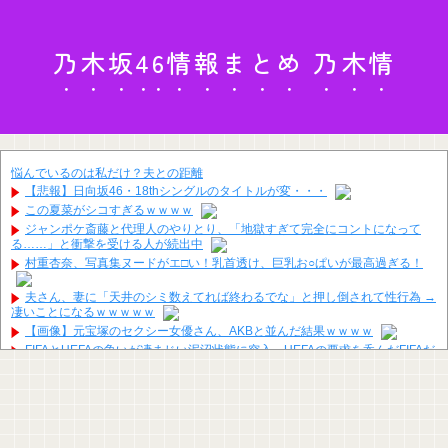
乃木坂46情報まとめ 乃木情
悩んでいるのは私だけ？夫との距離
【悲報】日向坂46・18thシングルのタイトルが変・・・
この夏菜がシコすぎるｗｗｗｗ
ジャンポケ斎藤と代理人のやりとり、「地獄すぎて完全にコントになって
る……」と衝撃を受ける人が続出中
村重杏奈、写真集ヌードがエ□い！乳首透け、巨乳お○ぱいが最高過ぎる！
夫さん、妻に「天井のシミ数えてれば終わるでな」と押し倒されて性行為 →
凄いことになるｗｗｗｗｗ
【画像】元宝塚のセクシー女優さん、AKBと並んだ結果ｗｗｗｗ
FIFAとUEFAの争いが凄まじい泥沼状態に突入、UEFAの要求を呑んだFIFAだ
ったがUEFA側は強硬姿勢を崩さず……
中居正広（無職）、熊本に多額の寄付していた。知人「誰にも知られなくて
もいい、と公表してない」
【速報】福岡県知事「議員の圧力から職員守る」 不当要求防止の条例策定へ