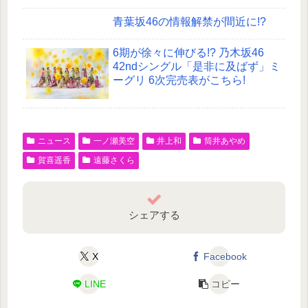
青葉坂46の情報解禁が間近に!?
6期が徐々に伸びる!? 乃木坂46
42ndシングル「是非に及ばず」ミ
ーグリ 6次完売表がこちら!
ニュース
一ノ瀬美空
井上和
筒井あやめ
賀喜遥香
遠藤さくら
シェアする
X
Facebook
LINE
コピー