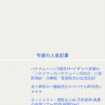
河出奈都美アナ ノースリーブが透ける！！
【画像】女優・水崎綾女、R-15指定映画で乳首解禁、しかもピンと立ってる
【画像】滋賀の可愛すぎる学生さん、甲子園で発見される
林瑠奈ちゃんのぬいぐるみ、福岡公演に出てたｗ【乃木坂46】
藤森「バナナマンさんかな？おしゃれ～～～！」 筒井「そうです！」8/9放
送『らじらー！サンデー』筒井あやめのファッションチェック！【乃木坂46】
【速報】井上和の近影、マジでデカい。何がとは言わんが
茉央「らじらー！のためにちょっとおしゃれにしてきました！」8/9放送
『らじらー！サンデー』五百城茉央のファッションチェック！【乃木坂46】
今週の人気記事
林「肺のレントゲン写真です！」8/9放送『らじらー！サンデー』林瑠奈の
ファッションチェック！【乃木坂46】
【画像】ボーイッシュJKさん、頭隠して乳頭隠せずｗｗｗ
【画像】白石麻衣さん(34)、高校生の息子がいるオカンみたいになってしま
バナナムーンに5期生ｷﾀ━(ﾟ∀ﾟ)━! 来週の
う
「バナナマンのバナナムーンGOLD」に池
クレバテスⅡ-魔獣の王と偽りの勇者伝承- 第4話 感想：敵を探すよりトアの
田瑛紗・川﨑桜・菅原咲月が出演決定!
書を餌に誘き出す作戦！
【画像】顔100点、体30点の女ｗｗｗ
全ツ神宮の一般販売がステバでも即完売に
【元日向坂46】ジャンボさん、某OGと新番組始動へ！！
ｗｗｗ
【櫻坂46】山田桃実からお知らせ
Powered by livedoor 相互RSS
セットリスト・感想まとめ 乃木坂46 真夏
の全国ツアー2026 福岡Day1