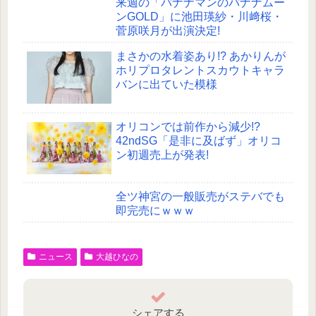
来週の「バナナマンのバナナムー
ンGOLD」に池田瑛紗・川﨑桜・
菅原咲月が出演決定!
まさかの水着姿あり!? あかりんが
ホリプロタレントスカウトキャラ
バンに出ていた模様
オリコンでは前作から減少!?
42ndSG「是非に及ばず」オリコ
ン初週売上が発表!
全ツ神宮の一般販売がステバでも
即完売にｗｗｗ
ニュース
大越ひなの
シェアする