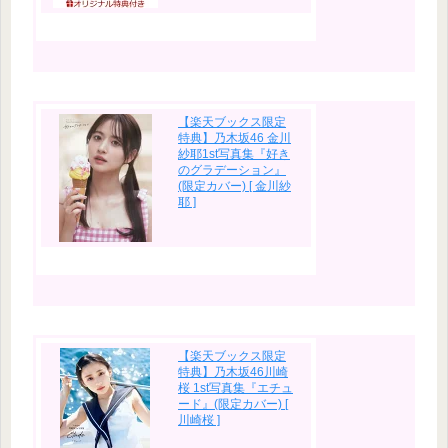
【楽天ブックス限定
特典】乃木坂46 金川
紗耶1st写真集『好き
のグラデーション』
(限定カバー) [ 金川紗
耶 ]
【楽天ブックス限定
特典】乃木坂46川崎
桜 1st写真集『エチュ
ード』(限定カバー) [
川崎桜 ]