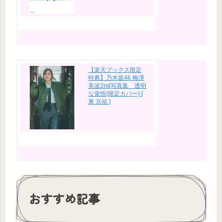
【楽天ブックス限定
特典】乃木坂46 梅澤
美波2nd写真集 透明
な覚悟(限定カバー) [
東 京祐 ]
おすすめ記事