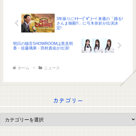
3年振りにｷﾀ━(ﾟ∀ﾟ)━! 来週の「踊る!
さんま御殿!!」に弓木奈於が出演決
定!
明日の猫舌SHOWROOMは黒見明
香・佐藤璃果・田村真佑が出演!
ホーム
ニュース
カテゴリー