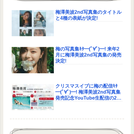
梅澤美波2nd写真集のタイトル
と4種の表紙が決定!
梅の写真集ｷﾀ━(ﾟ∀ﾟ)━! 来年2
月に梅澤美波2nd写真集の発売
決定!
クリスマスイブに梅の配信ｷﾀ
━(ﾟ∀ﾟ)━! 梅澤美波2nd写真集
発売記念YouTube生配信の2回
目が決定!