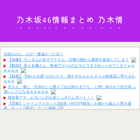
乃木坂46情報まとめ 乃木情
夫婦なのに、心が一番遠かった日々
【画像】 サンモニの女子アナさん、日曜の朝から素材を提供してしまう
【動画】 美人女優さん、映画でマ○コのビラビラまでめくらせてしまうｗｗ
ｗｗｗｗ
【動画】 ”別れさせ屋” のセ○クス、凄すぎるｗｗｗ そりゃ肉便器に堕ちるわ
ｗｗｗ
夫さん、妻に「天井のシミ数えてれば終わるでな」と押し倒されて性行為 →
凄いことになるｗｗｗｗｗ
林佑香アナ ピタパンのお尻くっきりレポート！！
【悲報】シャインマスカット200房（40万円相当）を畑から盗んだ男を逮
捕 ネットで販売していた模様
「神聖なる場所です」靖国神社、境内におけるコスプレや軍装の禁止を発表
【画像】温泉の中でこれやる奴ｗｗｗｗｗｗｗｗｗｗｗｗｗｗｗｗ
2026年度 暑さのピーク終了
森香澄アナ ボディコン、谷間、セクシーショット！！【GIF動画あり】