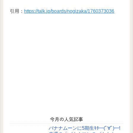
引用：
https://talk.jp/boards/nogizaka/1760373036
今月の人気記事
バナナムーンに5期生ｷﾀ━(ﾟ∀ﾟ)━!